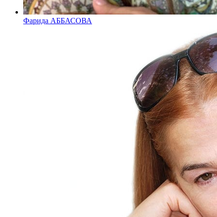
Фарида АББАСОВА