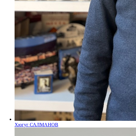
Хюгуг САЛМАНОВ