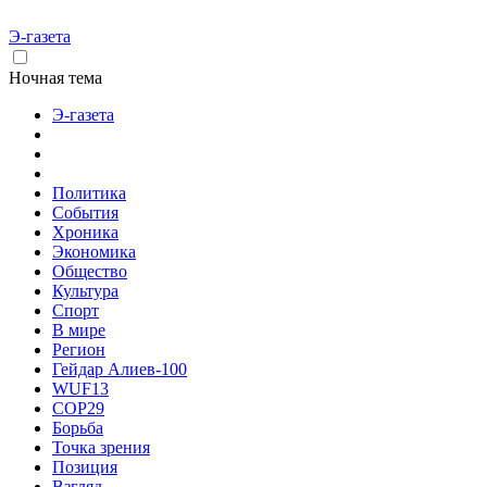
Э-газета
Ночная тема
Э-газета
Политика
События
Хроника
Экономика
Общество
Культура
Спорт
В мире
Регион
Гейдар Алиев-100
WUF13
COP29
Борьба
Точка зрения
Позиция
Взгляд