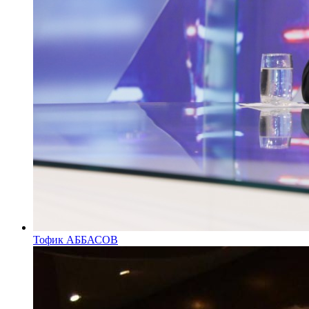
Тофик АББАСОВ