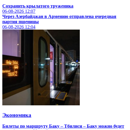
Сохранить крылатого труженика
06-08-2026
12:07
Через Азербайджан в Армению отправлена очередная
партия пшеницы
06-08-2026
12:04
Экономика
Билеты по маршруту Баку – Тбилиси – Баку можно будет