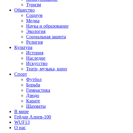
Туризм
Общество
Социум
Медиа
Наука и образование
Экология
Социальная защита
Религия
Культура
История
Наследие
Искусство
Театр, музыка, кино
Спорт
Футбол
Борьба
Гимнастика
Дзюдо
Карате
Шахматы
В мире
Гейдар Алиев-100
WUF13
О нас