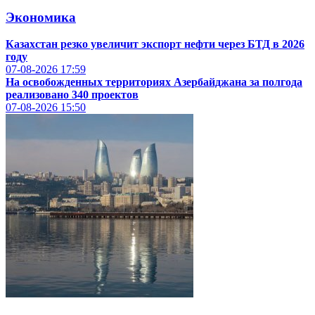
Экономика
Казахстан резко увеличит экспорт нефти через БТД в 2026
году
07-08-2026
17:59
На освобожденных территориях Азербайджана за полгода
реализовано 340 проектов
07-08-2026
15:50