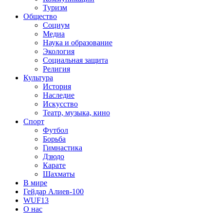
Туризм
Общество
Социум
Медиа
Наука и образование
Экология
Социальная защита
Религия
Культура
История
Наследие
Искусство
Театр, музыка, кино
Спорт
Футбол
Борьба
Гимнастика
Дзюдо
Карате
Шахматы
В мире
Гейдар Алиев-100
WUF13
О нас