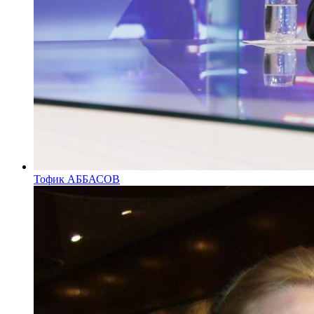
Тофик АББАСОВ