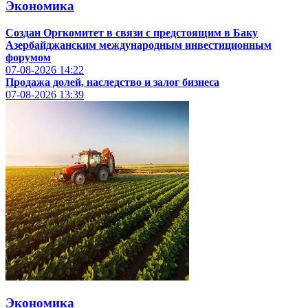
Экономика
Создан Оргкомитет в связи с предстоящим в Баку
Азербайджанским международным инвестиционным
форумом
07-08-2026
14:22
Продажа долей, наследство и залог бизнеса
07-08-2026
13:39
Экономика