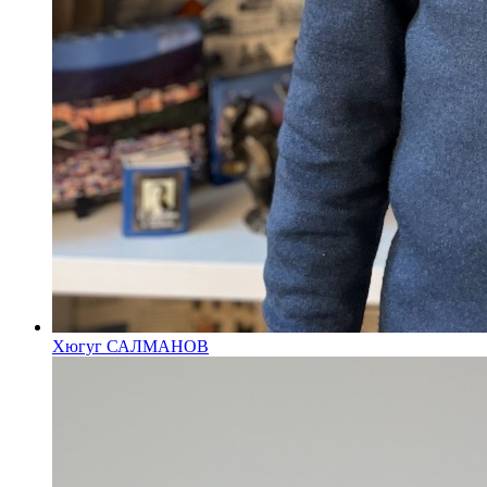
Хюгуг САЛМАНОВ