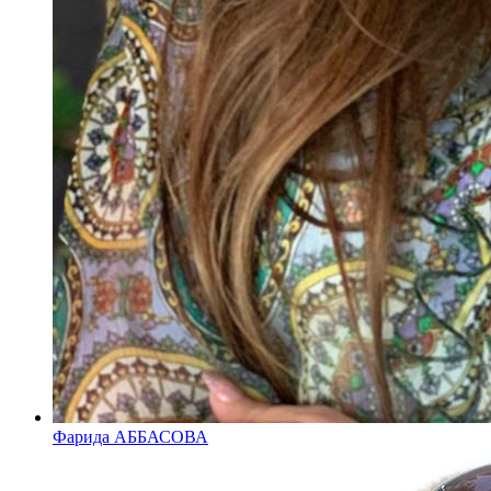
Фарида АББАСОВА