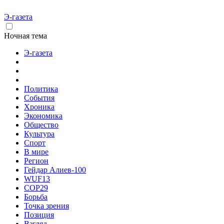
Э-газета
Ночная тема
Э-газета
Политика
События
Хроника
Экономика
Общество
Культура
Спорт
В мире
Регион
Гейдар Алиев-100
WUF13
COP29
Борьба
Точка зрения
Позиция
Взгляд