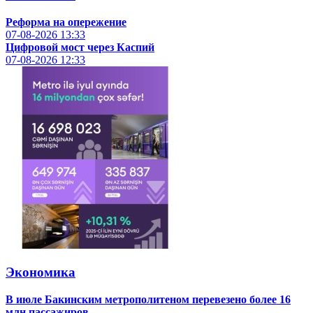
Реформа на опережение
07-08-2026
13:33
Цифровой мост через Каспий
07-08-2026
12:33
Экономика
В июле Бакинским метрополитеном перевезено более 16
млн пассажиров