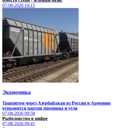
Вместо степи - зеленый оазис
07-08-2026
10:15
Экономика
Транзитом через Азербайджан из России в Армению
отправится партия пшеницы и угля
07-08-2026
09:58
Рыболовство в цифре
07-08-2026
09:45