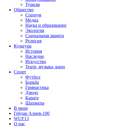
Туризм
Общество
Социум
Медиа
Наука и образование
Экология
Социальная защита
Религия
Культура
История
Наследие
Искусство
Театр, музыка, кино
Спорт
Футбол
Борьба
Гимнастика
Дзюдо
Карате
Шахматы
В мире
Гейдар Алиев-100
WUF13
О нас