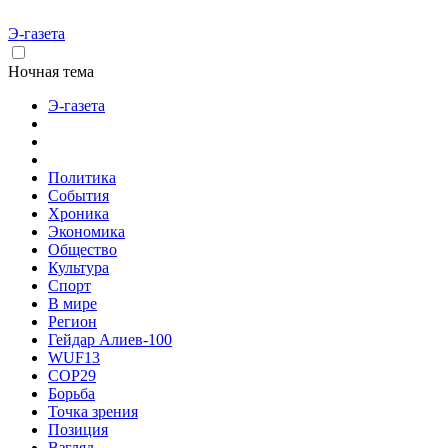
Э-газета
Ночная тема
Э-газета
Политика
События
Хроника
Экономика
Общество
Культура
Спорт
В мире
Регион
Гейдар Алиев-100
WUF13
COP29
Борьба
Точка зрения
Позиция
Взгляд