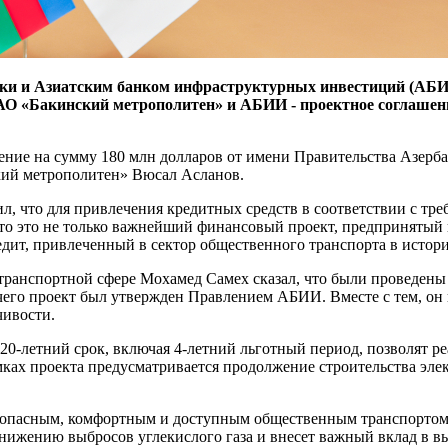
ки и Азиатским банком инфраструктурных инвестиций (АБИИ
ЗАО «Бакинский метрополитен» и АБИИ - проектное соглашен
ение на сумму 180 млн долларов от имени Правительства Азерб
кий метрополитен» Вюсал Асланов.
л, что для привлечения кредитных средств в соответствии с т
что это не только важнейший финансовый проект, предпринятый
ит, привлеченный в сектор общественного транспорта в истор
транспортной сфере Мохамед Самех сказал, что были проведены
 чего проект был утвержден Правлением АБИИ. Вместе с тем, он 
чивости.
20-летний срок, включая 4-летний льготный период, позволят р
ках проекта предусматривается продолжение строительства эле
зопасным, комфортным и доступным общественным транспортом. 
 снижению выбросов углекислого газа и внесет важный вклад в