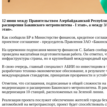
12 июня между Правительством Азербайджанской Республи
расширения Бакинского метрополитена - I этап», а между 
этап».
Как сообщили БР в Министерстве финансов, кредитное соглаш
проектное соглашение - председатель Правления ЗАО «Бакинс
На церемонии подписания министр финансов С. Бабаев сообщи
проведена масштабная подготовительная работа. Он отметил, 
инфраструктуры страны, но и крупнейший международный кред
В свою очередь, главный специалист АБИИ по инвестициям в 
разработано технико-экономическое обоснование, в результате
международным стандартам, принципам прозрачности и устой
Отметим, что соглашения, подписанные в общей сложности на 
модернизации и расширению Бакинского метрополитена. В рам
модернизация 10 станций, расположенных на Зеленой линии.
Реализация проекта послужит обеспечению жителей города бе
автомобилей на метротранспорт, проект будет способствовать