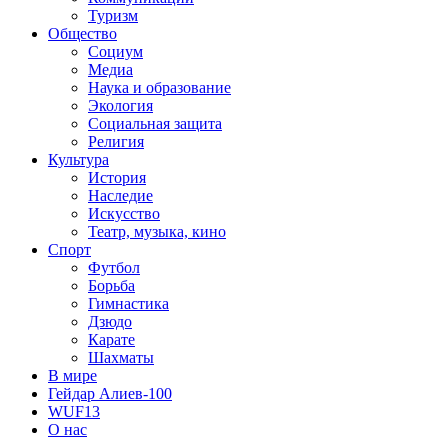
Туризм
Общество
Социум
Медиа
Наука и образование
Экология
Социальная защита
Религия
Культура
История
Наследие
Искусство
Театр, музыка, кино
Спорт
Футбол
Борьба
Гимнастика
Дзюдо
Карате
Шахматы
В мире
Гейдар Алиев-100
WUF13
О нас