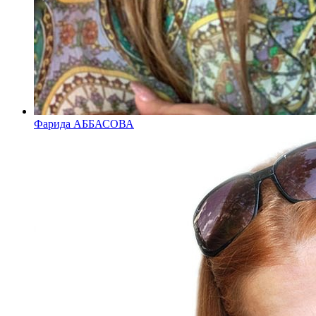
Фарида АББАСОВА