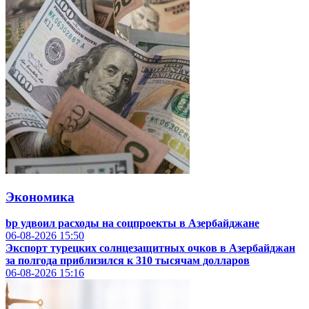
Экономика
bp удвоил расходы на соцпроекты в Азербайджане
06-08-2026
15:50
Экспорт турецких солнцезащитных очков в Азербайджан
за полгода приблизился к 310 тысячам долларов
06-08-2026
15:16