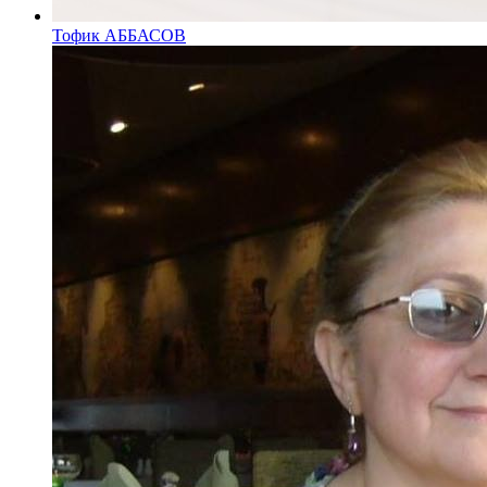
Тофик АББАСОВ