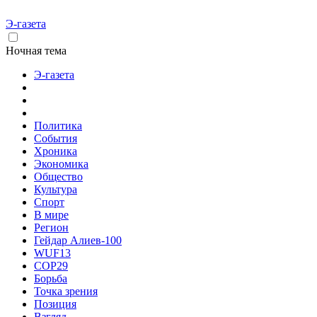
Э-газета
Ночная тема
Э-газета
Политика
События
Хроника
Экономика
Общество
Культура
Спорт
В мире
Регион
Гейдар Алиев-100
WUF13
COP29
Борьба
Точка зрения
Позиция
Взгляд