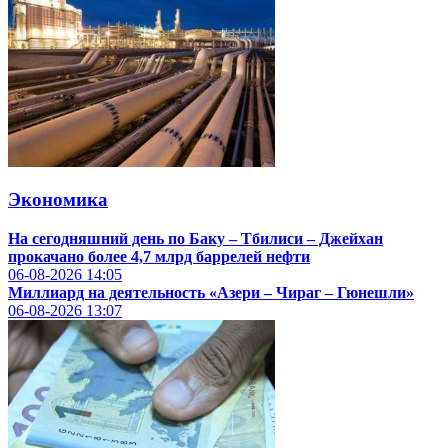
Экономика
На сегодняшний день по Баку – Тбилиси – Джейхан
прокачано более 4,7 млрд баррелей нефти
06-08-2026
14:05
Миллиард на деятельность «Азери – Чираг – Гюнешли»
06-08-2026
13:07