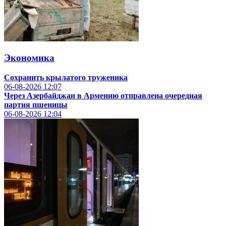
Экономика
Сохранить крылатого труженика
06-08-2026
12:07
Через Азербайджан в Армению отправлена очередная
партия пшеницы
06-08-2026
12:04