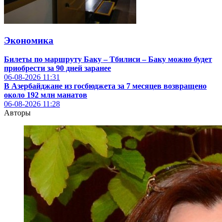
Экономика
Билеты по маршруту Баку – Тбилиси – Баку можно будет
приобрести за 90 дней заранее
06-08-2026
11:31
В Азербайджане из госбюджета за 7 месяцев возвращено
около 192 млн манатов
06-08-2026
11:28
Авторы