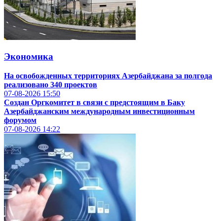
Экономика
На освобожденных территориях Азербайджана за полгода
реализовано 340 проектов
07-08-2026
15:50
Создан Оргкомитет в связи с предстоящим в Баку
Азербайджанским международным инвестиционным
форумом
07-08-2026
14:22