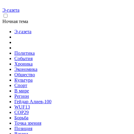
Э-газета
Ночная тема
Э-газета
Политика
События
Хроника
Экономика
Общество
Культура
Спорт
В мире
Регион
Гейдар Алиев-100
WUF13
COP29
Борьба
Точка зрения
Позиция
Взгляд