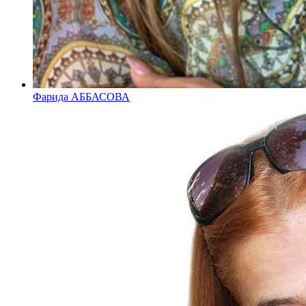
Фарида АББАСОВА