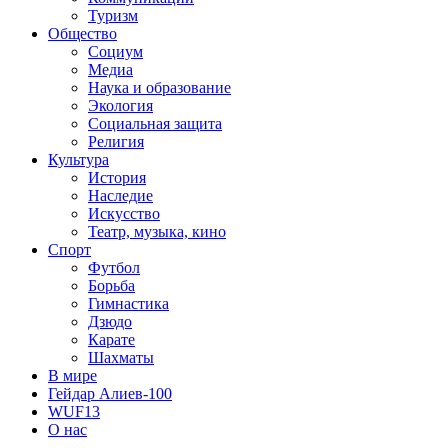
Туризм
Общество
Социум
Медиа
Наука и образование
Экология
Социальная защита
Религия
Культура
История
Наследие
Искусство
Театр, музыка, кино
Спорт
Футбол
Борьба
Гимнастика
Дзюдо
Карате
Шахматы
В мире
Гейдар Алиев-100
WUF13
О нас