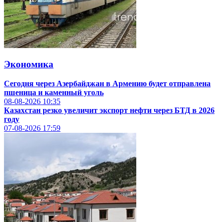
Экономика
Сегодня через Азербайджан в Армению будет отправлена
пшеница и каменный уголь
08-08-2026
10:35
Казахстан резко увеличит экспорт нефти через БТД в 2026
году
07-08-2026
17:59