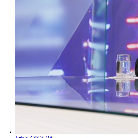
Тофик АББАСОВ