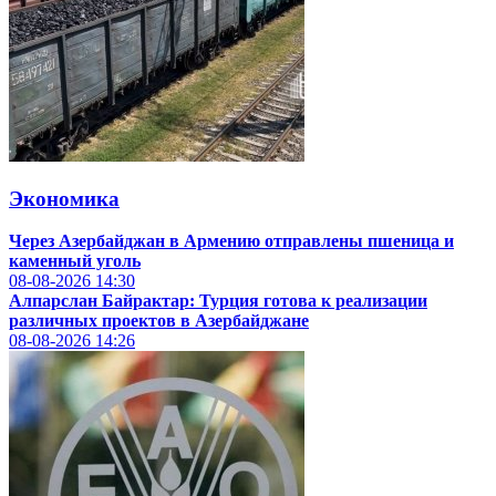
Экономика
Через Азербайджан в Армению отправлены пшеница и
каменный уголь
08-08-2026
14:30
Алпарслан Байрактар: Турция готова к реализации
различных проектов в Азербайджане
08-08-2026
14:26