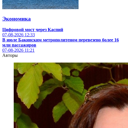
Экономика
Цифровой мост через Каспий
07-08-2026
12:33
В июле Бакинским метрополитеном перевезено более 16
млн пассажиров
07-08-2026
11:21
Авторы