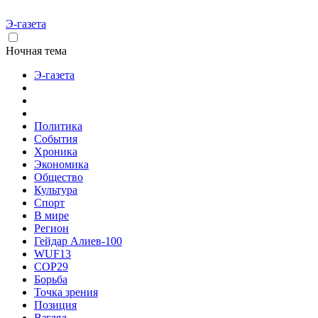
Э-газета
Ночная тема
Э-газета
Политика
События
Хроника
Экономика
Общество
Культура
Спорт
В мире
Регион
Гейдар Алиев-100
WUF13
COP29
Борьба
Точка зрения
Позиция
Взгляд