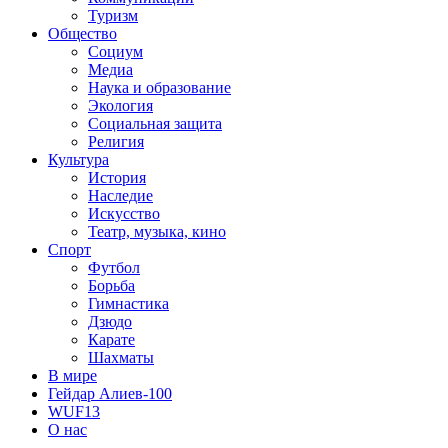
Туризм
Общество
Социум
Медиа
Наука и образование
Экология
Социальная защита
Религия
Культура
История
Наследие
Искусство
Театр, музыка, кино
Спорт
Футбол
Борьба
Гимнастика
Дзюдо
Карате
Шахматы
В мире
Гейдар Алиев-100
WUF13
О нас