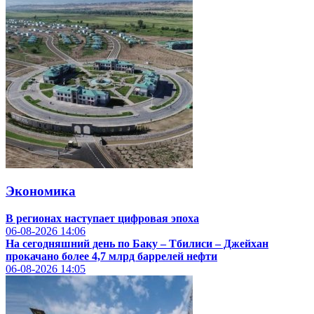
Экономика
В регионах наступает цифровая эпоха
06-08-2026
14:06
На сегодняшний день по Баку – Тбилиси – Джейхан
прокачано более 4,7 млрд баррелей нефти
06-08-2026
14:05