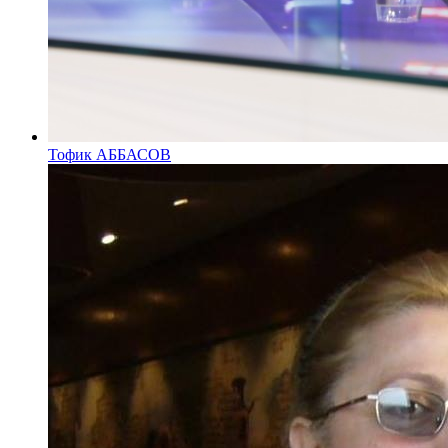
Тофик АББАСОВ