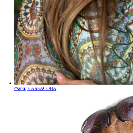
Фарида АББАСОВА