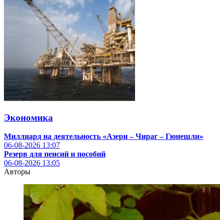
Экономика
Миллиард на деятельность «Азери – Чираг – Гюнешли»
06-08-2026
13:07
Резерв для пенсий и пособий
06-08-2026
13:05
Авторы