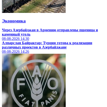
Экономика
Через Азербайджан в Армению отправлены пшеница и
каменный уголь
08-08-2026
14:30
Алпарслан Байрактар: Турция готова к реализации
различных проектов в Азербайджане
08-08-2026
14:26