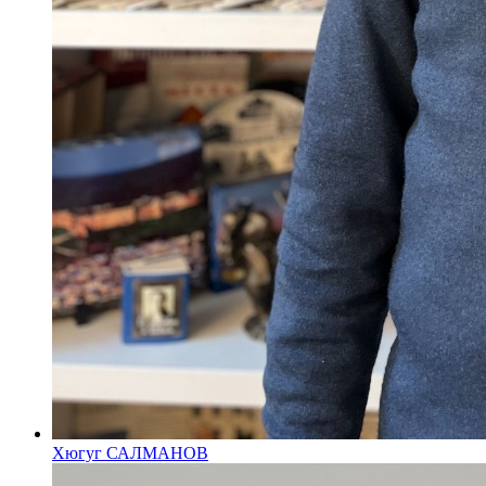
Хюгуг САЛМАНОВ