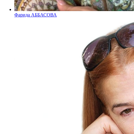
Фарида АББАСОВА