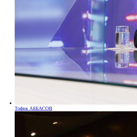
Тофик АББАСОВ