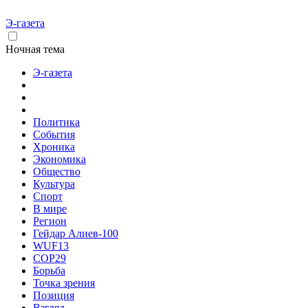
Э-газета
Ночная тема
Э-газета
Политика
События
Хроника
Экономика
Общество
Культура
Спорт
В мире
Регион
Гейдар Алиев-100
WUF13
COP29
Борьба
Точка зрения
Позиция
Взгляд