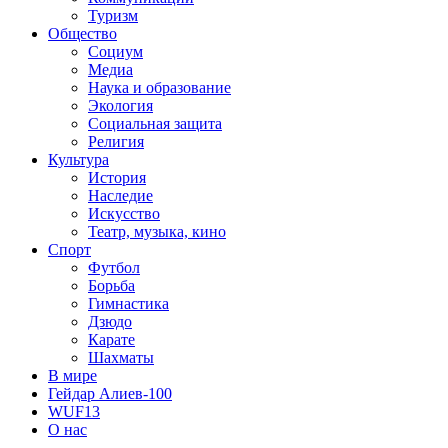
Туризм
Общество
Социум
Медиа
Наука и образование
Экология
Социальная защита
Религия
Культура
История
Наследие
Искусство
Театр, музыка, кино
Спорт
Футбол
Борьба
Гимнастика
Дзюдо
Карате
Шахматы
В мире
Гейдар Алиев-100
WUF13
О нас