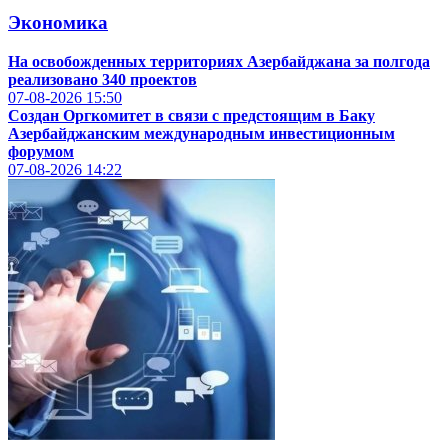
Экономика
На освобожденных территориях Азербайджана за полгода
реализовано 340 проектов
07-08-2026
15:50
Создан Оргкомитет в связи с предстоящим в Баку
Азербайджанским международным инвестиционным
форумом
07-08-2026
14:22