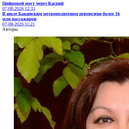
Цифровой мост через Каспий
07-08-2026
12:33
В июле Бакинским метрополитеном перевезено более 16
млн пассажиров
07-08-2026
11:21
Авторы