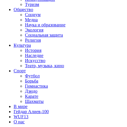
Туризм
Общество
Социум
Медиа
Наука и образование
Экология
Социальная защита
Религия
Культура
История
Наследие
Искусство
Театр, музыка, кино
Спорт
Футбол
Борьба
Гимнастика
Дзюдо
Карате
Шахматы
В мире
Гейдар Алиев-100
WUF13
О нас