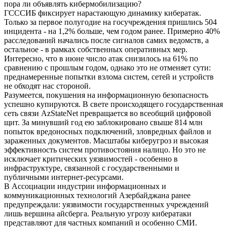
пора ли объявлять кибермобилизацию?
ГСССИБ фиксирует нарастающую динамику кибератак.
Только за первое полугодие на госучреждения пришлись 504
инцидента - на 1,2% больше, чем годом ранее. Примерно 40%
расследований начались после сигналов самих ведомств, а
остальное - в рамках собственных оперативных мер.
Интересно, что в июне число атак снизилось на 61% по
сравнению с прошлым годом, однако это не отменяет сути:
преднамеренные попытки взлома систем, сетей и устройств
не обходят нас стороной.
Разумеется, покушения на информационную безопасность
успешно купируются. В свете происходящего государственная
сеть связи AzStateNet превращается во всеобщий цифровой
щит. За минувший год ею заблокировано свыше 814 млн
попыток вредоносных подключений, зловредных файлов и
зараженных документов. Масштабы киберугроз и высокая
эффективность систем противостояния налицо. Но это не
исключает критических уязвимостей - особенно в
инфраструктуре, связанной с государственными и
публичными интернет-ресурсами.
В Ассоциации индустрии информационных и
коммуникационных технологий Азербайджана ранее
предупреждали: уязвимости государственных учреждений
лишь вершина айсберга. Реальную угрозу кибератаки
представляют для частных компаний и особенно СМИ.