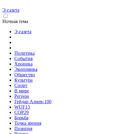
Э-газета
Ночная тема
Э-газета
Политика
События
Хроника
Экономика
Общество
Культура
Спорт
В мире
Регион
Гейдар Алиев-100
WUF13
COP29
Борьба
Точка зрения
Позиция
Взгляд