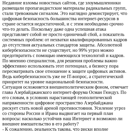
Недавние взломы новостных сайтов, где злоумышленники
размещали пропагандистские материалы радикальных групп,
стали тревожным сигналом. Это наглядно демонстрирует, что
цифровая безопасность большинства интернет-ресурсов в
стране остается недостаточной, и с этим необходимо срочно
что-то делать. Поскольку даже одна успешная атака
представляет собой не просто единичный сбой, а показатель
системных проблем: от нехватки квалифицированных кадров
до отсутствия актуальных стандартов защиты. Абсолютной
кибербезопасности не существует, но 99% угроз можно
предотвратить с помощью имеющихся технологий и кадров.
По мнению специалистов, для решения проблемы важно
эффективно использовать этот потенциал, а бизнесу пора
пересматривать свое отношение к защите цифровых активов.
Ведь кибербезопасность уже не IT-вопрос, а стратегический
приоритет на уровне национальной безопасности.
Ситуация осложняется внешнеполитическим фоном, отмечает
глава Азербайджанского интернет-форума Осман Гюндуз. По
его словам, в условиях нарастающей геополитической
напряженности цифровое пространство Азербайджана
рискует стать новой ареной противостояния. Усиление угроз
со стороны России и Ирана выдвигает на первый план
вопросы: насколько устойчив наш Интернет и возможно ли
внешнее вмешательство в его работу?
- К сожалению, реальность такова, что риски вполне