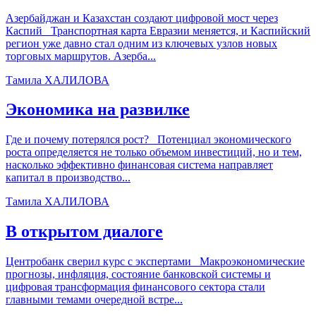
Азербайджан и Казахстан создают цифровой мост через
Каспий Транспортная карта Евразии меняется, и Каспийский
регион уже давно стал одним из ключевых узлов новых
торговых маршрутов. Азерба...
Тамила ХАЛИЛОВА
Экономика на развилке
Где и почему потерялся рост? Потенциал экономического
роста определяется не только объемом инвестиций, но и тем,
насколько эффективно финансовая система направляет
капитал в производство...
Тамила ХАЛИЛОВА
В открытом диалоге
Центробанк сверил курс с экспертами Макроэкономические
прогнозы, инфляция, состояние банковской системы и
цифровая трансформация финансового сектора стали
главными темами очередной встре...