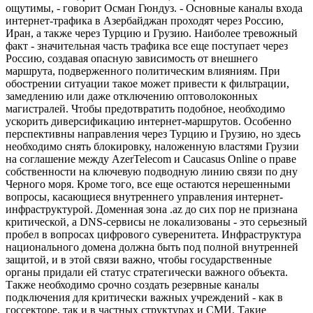
ощутимы, - говорит Осман Гюндуз. - Основные каналы входа
интернет-трафика в Азербайджан проходят через Россию,
Иран, а также через Турцию и Грузию. Наиболее тревожный
факт - значительная часть трафика все еще поступает через
Россию, создавая опасную зависимость от внешнего
маршрута, подверженного политическим влияниям. При
обострении ситуации такое может привести к фильтрации,
замедлению или даже отключению оптоволоконных
магистралей. Чтобы предотвратить подобное, необходимо
ускорить диверсификацию интернет-маршрутов. Особенно
перспективны направления через Турцию и Грузию, но здесь
необходимо снять блокировку, наложенную властями Грузии
на соглашение между AzerTelecom и Caucasus Online о праве
собственности на ключевую подводную линию связи по дну
Черного моря. Кроме того, все еще остаются нерешенными
вопросы, касающиеся внутреннего управления интернет-
инфраструктурой. Доменная зона .az до сих пор не признана
критической, а DNS-сервисы не локализованы - это серьезный
пробел в вопросах цифрового суверенитета. Инфраструктура
национального домена должна быть под полной внутренней
защитой, и в этой связи важно, чтобы государственные
органы придали ей статус стратегически важного объекта.
Также необходимо срочно создать резервные каналы
подключения для критически важных учреждений - как в
госсекторе, так и в частных структурах и СМИ. Такие