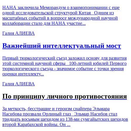
НАНА заключила Меморандум о взаимопонимании с еще
одной исследовательской структурой Китая Одним из
масштабных событий в вопросе международной научной
коллаборации стало для НАНА участие...
Галия АЛИЕВА
Важнейший интеллектуальный мост
Первый тюркологический съезд заложил основу для развития
этой системной научной сферы 100-летний юбилей Первого
тюркологического съезда - значимое событие с точки зрения
оценки интеллекту...
Галия АЛИЕВА
По принципу личного противостояния
За меткость, бесстрашие и героизм снайпера Эльмара
Насибова прозвали Орлиный глаз Эльмар Насибов стал
тридцать восьмым шехидом из 138-ми сумгайытских шехидов
второй Карабахской войны. Он ...