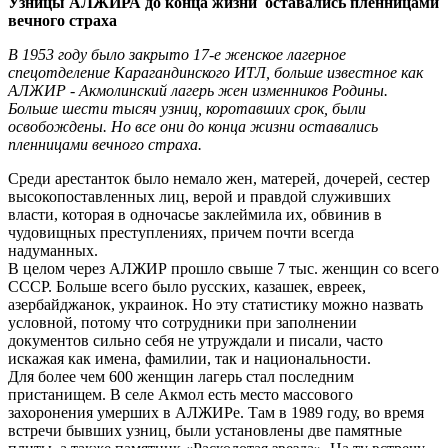
Узницы АЛЖИРА до конца жизни оставались пленницами
вечного страха
В 1953 году было закрыто 17-е женское лагерное
спецотделение Карагандинского ИТЛ, больше известное как
АЛЖИР - Акмолинский лагерь жен изменников Родины.
Больше шести тысяч узниц, коротавших срок, были
освобождены. Но все они до конца жизни оставались
пленницами вечного страха.
Среди арестанток было немало жен, матерей, дочерей, сестер
высокопоставленных лиц, верой и правдой служивших
власти, которая в одночасье заклеймила их, обвинив в
чудовищных преступлениях, причем почти всегда
надуманных.
В целом через АЛЖИР прошло свыше 7 тыс. женщин со всего
СССР. Больше всего было русских, казашек, евреек,
азербайджанок, украинок. Но эту статистику можно назвать
условной, потому что сотрудники при заполнении
документов сильно себя не утруждали и писали, часто
искажая как имена, фамилии, так и национальности.
Для более чем 600 женщин лагерь стал последним
пристанищем. В селе Акмол есть место массового
захоронения умерших в АЛЖИРе. Там в 1989 году, во время
встречи бывших узниц, были установлены две памятные