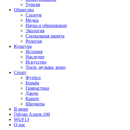
Туризм
Общество
Социум
Медиа
Наука и образование
Экология
Социальная защита
Религия
Культура
История
Наследие
Искусство
Театр, музыка, кино
Спорт
Футбол
Борьба
Гимнастика
Дзюдо
Карате
Шахматы
В мире
Гейдар Алиев-100
WUF13
О нас