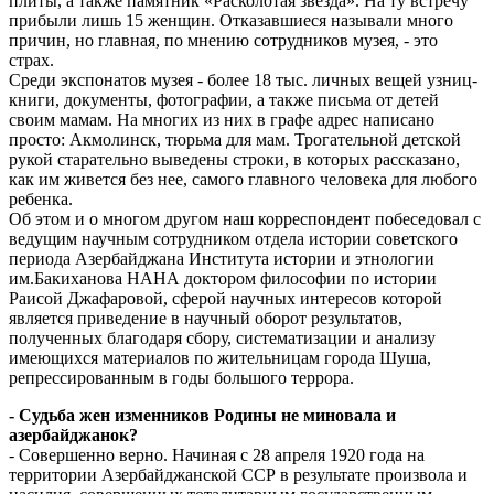
плиты, а также памятник «Расколотая звезда». На ту встречу
прибыли лишь 15 женщин. Отказавшиеся называли много
причин, но главная, по мнению сотрудников музея, - это
страх.
Среди экспонатов музея - более 18 тыс. личных вещей узниц-
книги, документы, фотографии, а также письма от детей
своим мамам. На многих из них в графе адрес написано
просто: Акмолинск, тюрьма для мам. Трогательной детской
рукой старательно выведены строки, в которых рассказано,
как им живется без нее, самого главного человека для любого
ребенка.
Об этом и о многом другом наш корреспондент побеседовал с
ведущим научным сотрудником отдела истории советского
периода Азербайджана Института истории и этнологии
им.Бакиханова НАНА доктором философии по истории
Раисой Джафаровой, сферой научных интересов которой
является приведение в научный оборот результатов,
полученных благодаря сбору, систематизации и анализу
имеющихся материалов по жительницам города Шуша,
репрессированным в годы большого террора.
- Судьба жен изменников Родины не миновала и
азербайджанок?
- Совершенно верно. Начиная с 28 апреля 1920 года на
территории Азербайджанской ССР в результате произвола и