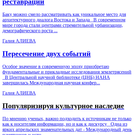
реставрации
Баку можно смело рассматривать как уникальное место для
архитектурного диалога Востока и Запада В современном
мире города стали центрами стремительной урбанизации,
демографического роста ...
Галия АЛИЕВА
Пересечение двух событий
Особое значение в современную эпоху приобретаю
фундаментальные и прикладные исследования землетрясений
В Центральной научной библиотеке (ЦНБ) НАНА
завершилась Международная научная конфер...
Галия АЛИЕВА
Популяризируя культурное наследие
По мнению ученых, важно подходить к источникам не только
как к носителям информации, но и как к дискурсу Одна из
ярких апрельских знаменательных дат - Международный день
памятников и исто...