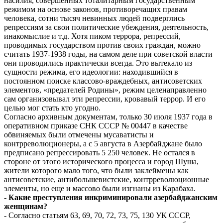
насилия, совершенных тоталитарным государственным
режимом на основе законов, противоречащих правам
человека, сотни тысяч невинных людей подверглись
репрессиям за свои политические убеждения, деятельность,
инакомыслие и т.д. Хотя пиком террора, репрессий,
проводимых государством против своих граждан, можно
считать 1937-1938 годы, на самом деле при советской власти
они проводились практически всегда. Это вытекало из
сущности режима, его идеологии: находившийся в
постоянном поиске классово-враждебных, антисоветских
элементов, «предателей Родины», режим целенаправленно
сам организовывал эти репрессии, кровавый террор. И его
целью мог стать кто угодно.
Согласно архивным документам, только 30 июля 1937 года в
оперативном приказе СНК СССР № 00447 в качестве
обвиняемых были отмечены мусаватисты и
контрреволюционеры, а с 5 августа в Азербайджане было
предписано репрессировать 5 250 человек. Не остался в
стороне от этого исторического процесса и город Шуша,
жители которого мало того, что были заклеймены как
антисоветские, антибольшевистские, контрреволюционные
элементы, но еще и массово были изгнаны из Карабаха.
- Какие преступления инкриминировали азербайджанским
женщинам?
- Согласно статьям 63, 69, 70, 72, 73, 75, 130 УК СССР,