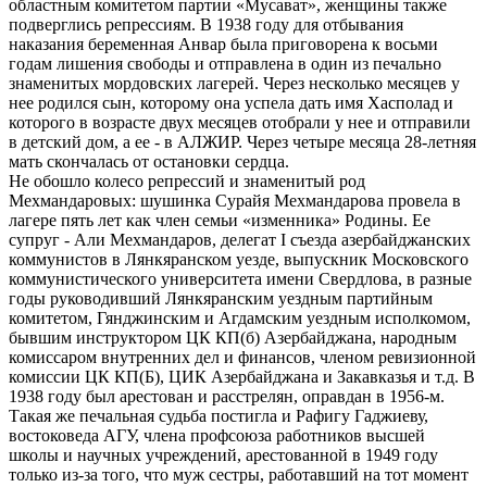
областным комитетом партии «Мусават», женщины также
подверглись репрессиям. В 1938 году для отбывания
наказания беременная Анвар была приговорена к восьми
годам лишения свободы и отправлена в один из печально
знаменитых мордовских лагерей. Через несколько месяцев у
нее родился сын, которому она успела дать имя Хасполад и
которого в возрасте двух месяцев отобрали у нее и отправили
в детский дом, а ее - в АЛЖИР. Через четыре месяца 28-летняя
мать скончалась от остановки сердца.
Не обошло колесо репрессий и знаменитый род
Мехмандаровых: шушинка Сурайя Мехмандарова провела в
лагере пять лет как член семьи «изменника» Родины. Ее
супруг - Али Мехмандаров, делегат I съезда азербайджанских
коммунистов в Лянкяранском уезде, выпускник Московского
коммунистического университета имени Свердлова, в разные
годы руководивший Лянкяранским уездным партийным
комитетом, Гянджинским и Агдамским уездным исполкомом,
бывшим инструктором ЦК КП(б) Азербайджана, народным
комиссаром внутренних дел и финансов, членом ревизионной
комиссии ЦК КП(Б), ЦИК Азербайджана и Закавказья и т.д. В
1938 году был арестован и расстрелян, оправдан в 1956-м.
Такая же печальная судьба постигла и Рафигу Гаджиеву,
востоковеда АГУ, члена профсоюза работников высшей
школы и научных учреждений, арестованной в 1949 году
только из-за того, что муж сестры, работавший на тот момент