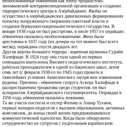
необоснованные обвинения как члену троцкистско-
зиновьевской контрреволюционной организации в создании
террористического центра в Азербайджане. Якобы он
осуществил в азербайджанских дивизионных формированиях
попытку вооруженного свержения советской власти и
создания буржуазно-националистического государства. В
январе 1938 года он был расстрелян, в июле 1957-го оправдан:
обвинения оказались необоснованными. Жена была
арестована в 1937 году (их дочери на тот момент был всего
месяц), оправдана спустя двадцать лет.
Другая жертва большого террора - коренная шушинка Сурайя
Халифзаде. В 1924 году она стала одной из первых
семнадцати выпускниц Высшего педагогического института,
работала преподавателем в одной из бакинских школ, затем
семь лет (с февраля 1938-го по 1945 года) провела в
тяжелейших условиях Акмолинского лагеря жен изменников
родины. Причина - обвинение супруга Аскера Халифзаде в
распространении троцкизма среди студентов: он был
аспирантом Азербайджанского госуниверситета. Оправдан в
1956 году, обвинения оказались ложными.
Та же участь постигла и сестер Фатьму и Анвар Тутаюк,
первых женщин-педагогов с высшим образованием, активных
комсомолок, до конца своей жизни придерживавшихся
коммунистической идеологии. Когда было обнаружено
сотрудничество их супругов с подпольным карабахским