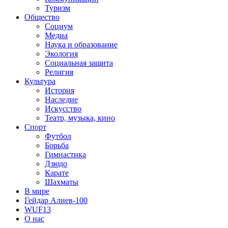
Туризм
Общество
Социум
Медиа
Наука и образование
Экология
Социальная защита
Религия
Культура
История
Наследие
Искусство
Театр, музыка, кино
Спорт
Футбол
Борьба
Гимнастика
Дзюдо
Карате
Шахматы
В мире
Гейдар Алиев-100
WUF13
О нас