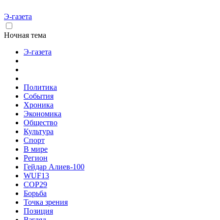
Э-газета
Ночная тема
Э-газета
Политика
События
Хроника
Экономика
Общество
Культура
Спорт
В мире
Регион
Гейдар Алиев-100
WUF13
COP29
Борьба
Точка зрения
Позиция
Взгляд