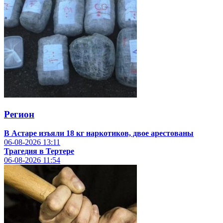
Регион
В Астаре изъяли 18 кг наркотиков, двое арестованы
06-08-2026
13:11
Трагедия в Тертере
06-08-2026
11:54