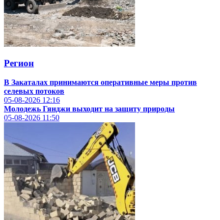
Регион
В Закаталах принимаются оперативные меры против
селевых потоков
05-08-2026
12:16
Молодежь Гянджи выходит на защиту природы
05-08-2026
11:50