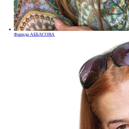
Фарида АББАСОВА