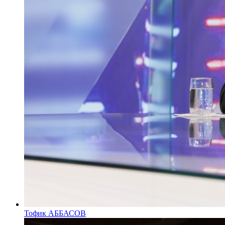
Тофик АББАСОВ