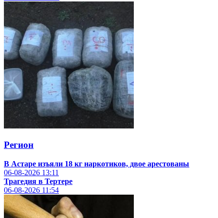
Регион
В Астаре изъяли 18 кг наркотиков, двое арестованы
06-08-2026
13:11
Трагедия в Тертере
06-08-2026
11:54