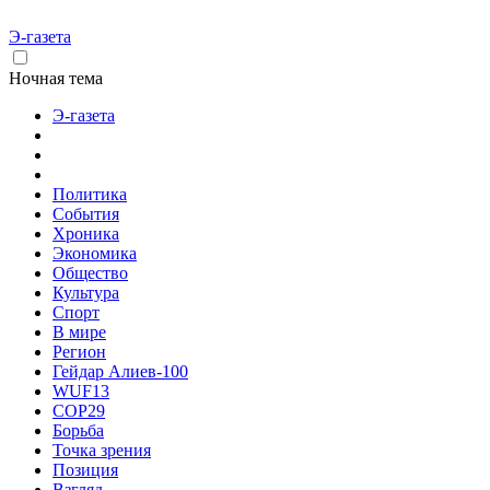
Э-газета
Ночная тема
Э-газета
Политика
События
Хроника
Экономика
Общество
Культура
Спорт
В мире
Регион
Гейдар Алиев-100
WUF13
COP29
Борьба
Точка зрения
Позиция
Взгляд