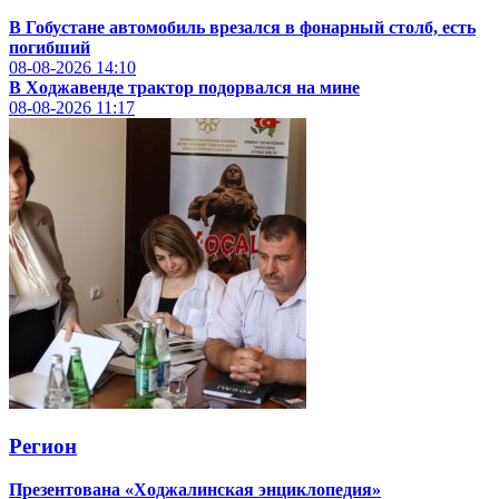
В Гобустане автомобиль врезался в фонарный столб, есть
погибший
08-08-2026
14:10
В Ходжавенде трактор подорвался на мине
08-08-2026
11:17
Регион
Презентована «Ходжалинская энциклопедия»