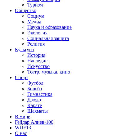
Туризм
Общество
Социум
Медиа
Наука и образование
Экология
Социальная защита
Религия
Культура
История
Наследие
Искусство
Театр, музыка, кино
Спорт
Футбол
Борьба
Гимнастика
Дзюдо
Карате
Шахматы
В мире
Гейдар Алиев-100
WUF13
О нас