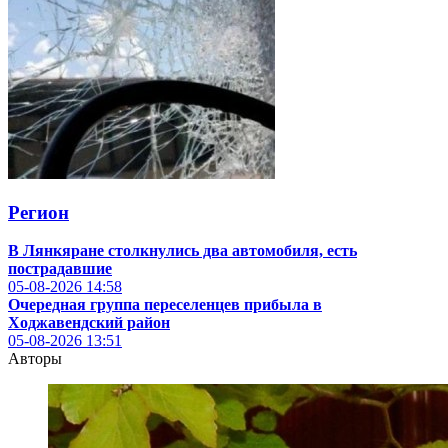
Регион
В Лянкяране столкнулись два автомобиля, есть
пострадавшие
05-08-2026
14:58
Очередная группа переселенцев прибыла в
Ходжавендский район
05-08-2026
13:51
Авторы