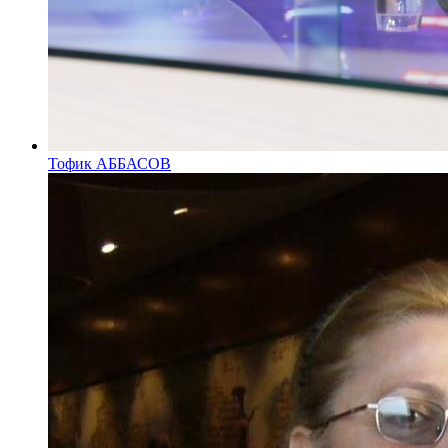
Тофик АББАСОВ