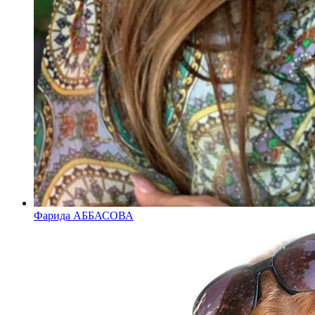
Фарида АББАСОВА