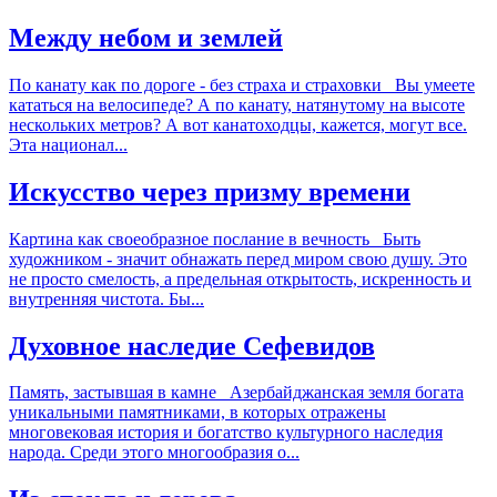
Между небом и землей
По канату как по дороге - без страха и страховки Вы умеете
кататься на велосипеде? А по канату, натянутому на высоте
нескольких метров? А вот канатоходцы, кажется, могут все.
Эта национал...
Искусство через призму времени
Картина как своеобразное послание в вечность Быть
художником - значит обнажать перед миром свою душу. Это
не просто смелость, а предельная открытость, искренность и
внутренняя чистота. Бы...
Духовное наследие Сефевидов
Память, застывшая в камне Азербайджанская земля богата
уникальными памятниками, в которых отражены
многовековая история и богатство культурного наследия
народа. Среди этого многообразия о...