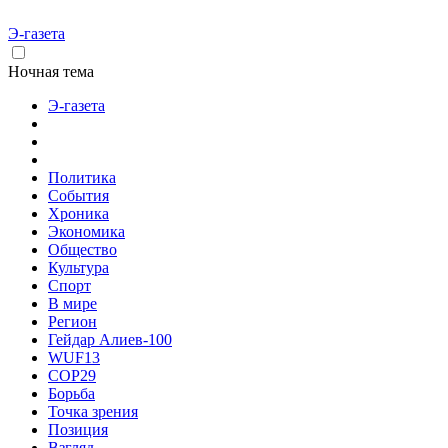
Э-газета
Ночная тема
Э-газета
Политика
События
Хроника
Экономика
Общество
Культура
Спорт
В мире
Регион
Гейдар Алиев-100
WUF13
COP29
Борьба
Точка зрения
Позиция
Взгляд