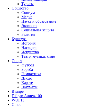
Туризм
Общество
Социум
Медиа
Наука и образование
Экология
Социальная защита
Религия
Культура
История
Наследие
Искусство
Театр, музыка, кино
Спорт
Футбол
Борьба
Гимнастика
Дзюдо
Карате
Шахматы
В мире
Гейдар Алиев-100
WUF13
О нас