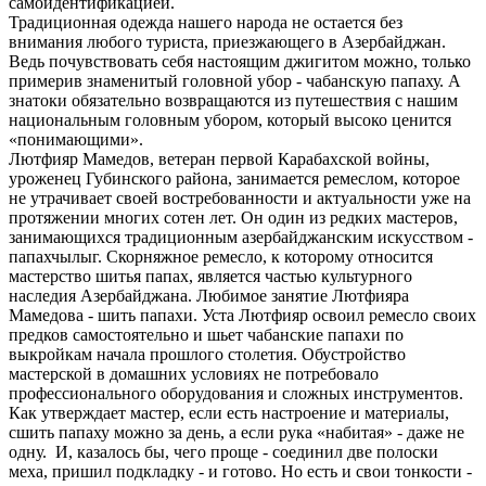
самоидентификацией.
Традиционная одежда нашего народа не остается без
внимания любого туриста, приезжающего в Азербайджан.
Ведь почувствовать себя настоящим джигитом можно, только
примерив знаменитый головной убор - чабанскую папаху. А
знатоки обязательно возвращаются из путешествия с нашим
национальным головным убором, который высоко ценится
«понимающими».
Лютфияр Мамедов, ветеран первой Карабахской войны,
уроженец Губинского района, занимается ремеслом, которое
не утрачивает своей востребованности и актуальности уже на
протяжении многих сотен лет. Он один из редких мастеров,
занимающихся традиционным азербайджанским искусством -
папахчылыг. Скорняжное ремесло, к которому относится
мастерство шитья папах, является частью культурного
наследия Азербайджана. Любимое занятие Лютфияра
Мамедова - шить папахи. Уста Лютфияр освоил ремесло своих
предков самостоятельно и шьет чабанские папахи по
выкройкам начала прошлого столетия. Обустройство
мастерской в домашних условиях не потребовало
профессионального оборудования и сложных инструментов.
Как утверждает мастер, если есть настроение и материалы,
сшить папаху можно за день, а если рука «набитая» - даже не
одну. И, казалось бы, чего проще - соединил две полоски
меха, пришил подкладку - и готово. Но есть и свои тонкости -