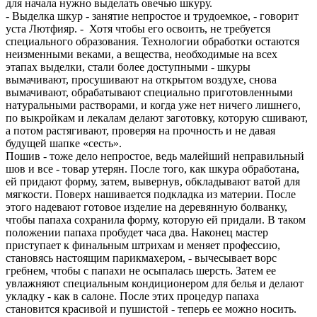
для начала нужно выделать овечью шкуру.
- Выделка шкур - занятие непростое и трудоемкое, - говорит
уста Лютфияр. - Хотя чтобы его освоить, не требуется
специального образования. Технологии обработки остаются
неизменными веками, а вещества, необходимые на всех
этапах выделки, стали более доступными - шкуры
вымачивают, просушивают на открытом воздухе, снова
вымачивают, обрабатывают специально приготовленными
натуральными растворами, и когда уже нет ничего лишнего,
по выкройкам и лекалам делают заготовку, которую сшивают,
а потом растягивают, проверяя на прочность и не давая
будущей шапке «сесть».
Пошив - тоже дело непростое, ведь малейший неправильный
шов и все - товар утерян. После того, как шкура обработана,
ей придают форму, затем, вывернув, обкладывают ватой для
мягкости. Поверх нашивается подкладка из материи. После
этого надевают готовое изделие на деревянную болванку,
чтобы папаха сохранила форму, которую ей придали. В таком
положении папаха пробудет часа два. Наконец мастер
приступает к финальным штрихам и меняет профессию,
становясь настоящим парикмахером, - вычесывает ворс
гребнем, чтобы с папахи не осыпалась шерсть. Затем ее
увлажняют специальным кондиционером для белья и делают
укладку - как в салоне. После этих процедур папаха
становится красивой и пушистой - теперь ее можно носить.