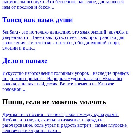
национального духа. Это бесценное наследие, доставшееся
нам от предков и береж...
Танец как язык души
SanSara - это не только движение, это язык эмоций, дружбы и
уверенности Танец как путь, сцена - как пространство для
взросления, а искусство - как язык, объединяющий спорт,
эмоции и куль...
Дело в папахе
Искусство изготовления головных уборов - наследие предков
не должно пропасть Народная мудрость гласит: «Была бы
голова, а папаха найдется». Во все времена на Кавказе
головной ...
Пиши, если не можешь молчать
Двуязычие в поэзии - это всегда мост между культурами
Любовь и разлука, счастье и отчаяние, надежда и
разочарование, боль утрат и радость встреч - самые глубокие
человеческие чувства нахо...