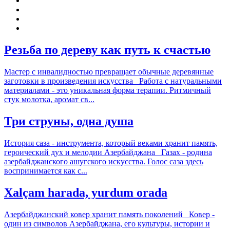
Резьба по дереву как путь к счастью
Мастер с инвалидностью превращает обычные деревянные
заготовки в произведения искусства Работа с натуральными
материалами - это уникальная форма терапии. Ритмичный
стук молотка, аромат св...
Три струны, одна душа
История саза - инструмента, который веками хранит память,
героический дух и мелодии Азербайджана Газах - родина
азербайджанского ашугского искусства. Голос саза здесь
воспринимается как с...
Хalçam harada, yurdum orada
Азербайджанский ковер хранит память поколений Ковер -
один из символов Азербайджана, его культуры, истории и