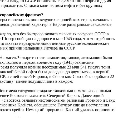
или Баку, то СССР остался бы с 2,2 млн тонн нефти и двумя
 приходится. С таким количеством нефти и без крупных
а европейских фронтах?
деры и военачальники ведущих европейских стран, началась в
целенаправленный характер: в Европе разыгрывались сложные
ждало, что без быстрого захвата сырьевых ресурсов СССР в
Шпеер сообщил на допросе в мае 1945 года, что «потребность
сть захвата неразрушенными ценные русские экономические
лавных причин нападения Гитлера на СССР.
 - масел. Четыре из пяти самолетов, танков, автомашин были
. Только в первом военном году (1941) бакинские
время получила крайне необходимые 23 млн 541 тысячу тонн
анской белой нефти была доведена до двух тысяч, в первый
ССР, а с ней и всей Европы, в Советском Союзе было добыто 22
ахстан) - менее полумиллиона в каждом.
вейс» имела следующие задачи: танковыми и моторизованными
нее Ростова и захватить Северный Кавказ. Далее одной
 - с востока овладеть нефтеносными районами Грозного и Баку.
лковника Клейста, обещавшего Гитлеру еще до наступления
зского хребта. Немецкий прорыв на Каспий удалось остановить