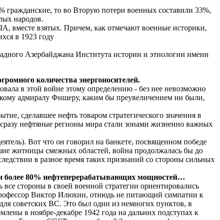
% гражданские, то во Вторую потери военных составили 33%,
лых народов.
А, вместе взятых. Причем, как отмечают военные историки,
ихся в 1923 году
падного Азербайджана Института истории и этнологии имени
 огромного количества энергоносителей.
овала в этой войне этому определению - без нее невозможно
йскому адмиралу Фишеру, каким бы преувеличением ни были,
тие, сделавшее нефть товаром стратегического значения в
и сразу нефтяные регионы мира стали зонами жизненно важных
ятель). Вот что он говорил на банкете, посвященном победе
йшие житницы смежных областей, война продолжалась бы до
следствии в разное время таких признаний со стороны сильных
ти и более 80% нефтеперерабатывающих мощностей…
ь все стороны в своей военной стратегии ориентировались
 профессор Виктор Илюхин, отнюдь не питающий симпатии к
 для советских ВС. Это был один из немногих пунктов, в
млены в ноябре-декабре 1942 года на дальних подступах к