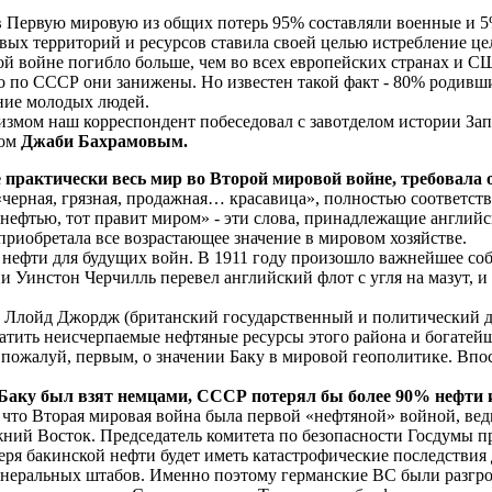
в Первую мировую из общих потерь 95% составляли военные и 5
новых территорий и ресурсов ставила своей целью истребление це
й войне погибло больше, чем во всех европейских странах и СШ
о по СССР они занижены. Но известен такой факт - 80% родивш
ение молодых людей.
измом наш корреспондент побеседовал с завотделом истории За
ом
Джаби Бахрамовым.
е практически весь мир во Второй мировой войне, требовала
«черная, грязная, продажная… красавица», полностью соответств
т нефтью, тот правит миром» - эти слова, принадлежащие англи
приобретала все возрастающее значение в мировом хозяйстве.
 нефти для будущих войн. В 1911 году произошло важнейшее собы
 Уинстон Черчилль перевел английский флот с угля на мазут, 
и Ллойд Джордж (британский государственный и политический де
ватить неисчерпаемые нефтяные ресурсы этого района и богате
 пожалуй, первым, о значении Баку в мировой геополитике. Впо
бы Баку был взят немцами, СССР потерял бы более 90% неф
 что Вторая мировая война была первой «нефтяной» войной, вед
жний Восток. Председатель комитета по безопасности Госдумы
теря бакинской нефти будет иметь катастрофические последствия
генеральных штабов. Именно поэтому германские ВС были разгро