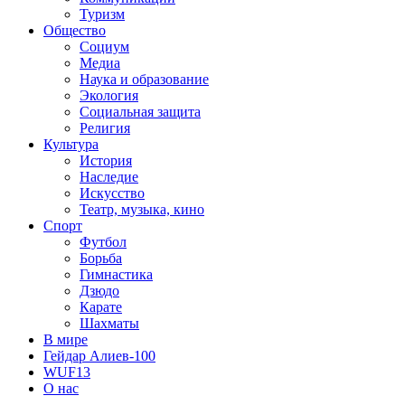
Туризм
Общество
Социум
Медиа
Наука и образование
Экология
Социальная защита
Религия
Культура
История
Наследие
Искусство
Театр, музыка, кино
Спорт
Футбол
Борьба
Гимнастика
Дзюдо
Карате
Шахматы
В мире
Гейдар Алиев-100
WUF13
О нас