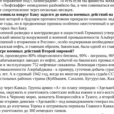
е поражение под Сталинградом». То есть если бы фашисты захват
 «Люфтваффе» немедленно разбомбило бы, в чем сомневаться не
 сопротивление через несколько месяцев.
 возникла вокруг Баку задолго до начала военных действий н
ачение которой в будущем противостоянии прекрасно понимали ли
ные годы, но в предвоенные приняла особенно ожесточенный и 
орых был Баку.
оенной разведки и контрразведки в нацистской Германии) утвер
анский министр вооружений и военной промышленности Альберт 
ешений о вторжении в Россию», особо подчеркивая необходимо
казская нефть, и главным образом, бакинская, была одной из г
тре военных действий Второй мировой?
и, произведено 80% общесоюзного бензина, 90% - лигроина, 96%
батывающих заводах из нефти, добытой на бакинских промыслах
сти в эксплуатацию 752 нефтяные скважины. Воюющая страна во
омышленности Азербайджана - к примеру, суточная добыча сурах
 лет. А в суровый 1942 год, когда во многом решалась судьба С
 остальных районах страны (Куйбышев, Сахалин, Бугуруслан, Каз
Баку через Кавказ. Группа армии «А» по плану операции «Эдель
, окружить и уничтожить советские войска южнее и юго-восточ
йти к Черному морю, захватить Новороссийск и Туапсе, а второй
и егерями дивизии «Эдельвейс» под командованием генерал-по
ошла до излучины Терека и штурмовала перевалы Главного Кавка
о уничтожено до 300 немецких танков.