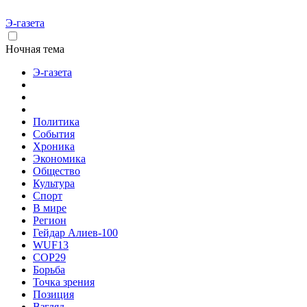
Э-газета
Ночная тема
Э-газета
Политика
События
Хроника
Экономика
Общество
Культура
Спорт
В мире
Регион
Гейдар Алиев-100
WUF13
COP29
Борьба
Точка зрения
Позиция
Взгляд