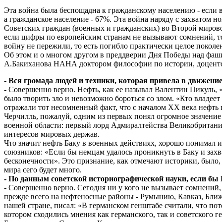
Эта война была беспощадна к гражданскому населению - если 
а гражданское население - 67%. Эта война наряду с захватом 
Советских граждан (военных и гражданских) во Второй мирово
если цифры по европейским странам не вызывают сомнений, т
войну не пережили, то есть погибло практически целое покол
Об этом и о многом другом в преддверии Дня Победы над фаш
А.Бакиханова НАНА доктором философии по истории, доцент
- Вся громада людей и техники, которая привела в движени
- Совершенно верно. Нефть, как ее называл Валентин Пикуль, 
было творить зло и невозможно бороться со злом. «Кто владее
отражали тот несомненный факт, что с началом XX века нефть 
Черчилль, пожалуй, одним из первых понял огромное значение
военной области: первый лорд Адмиралтейства Великобритании
интересов мировых держав.
Что значит нефть Баку в военных действиях, хорошо понимал 
союзников: «Если бы немцам удалось проникнуть в Баку и зах
бесконечности». Это признание, как отмечают историки, было,
мира сего будет много.
- По данным советской историографической науки, если 
- Совершенно верно. Сегодня ни у кого не вызывает сомнений,
прежде всего на нефтеносные районы - Румынию, Кавказ, Бли
нашей стране, писал: «В германском генштабе считали, что по
котором сходились мнения как германского, так и советского 