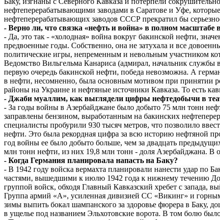
Баку, изгнаны с Северного Кавказа и потерпели сокрушительно
нефтеперерабатывающими заводами в Саратове и Уфе, которые
нефтеперерабатывающих заводов СССР прекратил бы серьезное
- Верно ли, что связка «нефть и война» в полном масштабе
- Да, это так - «холодная» война вокруг бакинской нефти, зн
предвоенные годы. Собственно, она не затухала и все довоен
политические игры, непременным и невольным участником кот
Ведомство Вильгельма Канариса (адмирал, начальник службы в
первую очередь бакинской нефти, победа невозможна. А герм
в нефти, несомненно, была основным мотивом при принятии р
районы на Украине и нефтяные источники Кавказа. То есть кав
- Джаби муаллим, как выглядели цифры нефтедобычи в теа
- За годы войны в Азербайджане было добыто 75 млн тонн нефт
заправлены бензином, выработанным на бакинских нефтеперера
специалисты пробурили 930 тысяч метров, что позволило вве
нефти. Это была рекордная цифра за всю историю нефтяной пр
год войны ее было добыто больше, чем за двадцать предыдущих
млн тонн нефти, из них 19,8 млн тонн - доля Азербайджана. В
- Когда Германия планировала напасть на Баку?
- В 1942 году войска вермахта планировали нанести удар по 
частями, вышедшими к июлю 1942 года к нижнему течению Дона
группой войск, обходя Главный Кавказский хребет с запада, вы
Группа армий «А», усиленная дивизией СС «Викинг» и горным
зимы выпить бокал шампанского за здоровье фюрера в Баку, д
в ущелье под названием Эльхотовские ворота. В том болю был