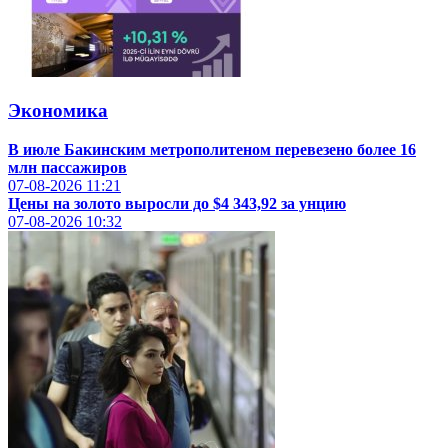
Экономика
В июле Бакинским метрополитеном перевезено более 16
млн пассажиров
07-08-2026
11:21
Цены на золото выросли до $4 343,92 за унцию
07-08-2026
10:32