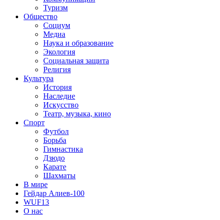
Туризм
Общество
Социум
Медиа
Наука и образование
Экология
Социальная защита
Религия
Культура
История
Наследие
Искусство
Театр, музыка, кино
Спорт
Футбол
Борьба
Гимнастика
Дзюдо
Карате
Шахматы
В мире
Гейдар Алиев-100
WUF13
О нас