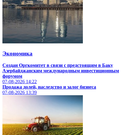
Экономика
Создан Оргкомитет в связи с предстоящим в Баку
Азербайджанским международным инвестиционным
форумом
07-08-2026
14:22
Продажа долей, наследство и залог бизнеса
07-08-2026
13:39