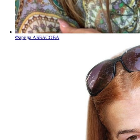
Фарида АББАСОВА