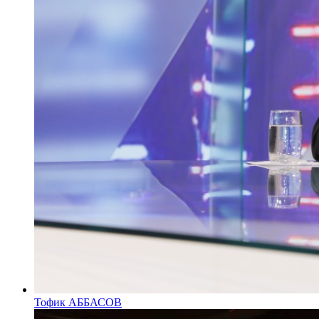
Тофик АББАСОВ