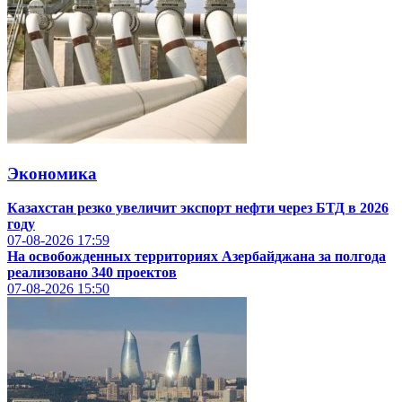
Экономика
Казахстан резко увеличит экспорт нефти через БТД в 2026
году
07-08-2026
17:59
На освобожденных территориях Азербайджана за полгода
реализовано 340 проектов
07-08-2026
15:50