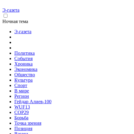
Э-газета
Ночная тема
Э-газета
Политика
События
Хроника
Экономика
Общество
Культура
Спорт
В мире
Регион
Гейдар Алиев-100
WUF13
COP29
Борьба
Точка зрения
Позиция
Взгляд