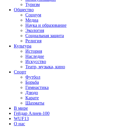
Туризм
Общество
Социум
Медиа
Наука и образование
Экология
Социальная защита
Религия
Культура
История
Наследие
Искусство
Театр, музыка, кино
Спорт
Футбол
Борьба
Гимнастика
Дзюдо
Карате
Шахматы
В мире
Гейдар Алиев-100
WUF13
О нас