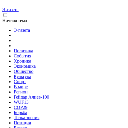
Э-газета
Ночная тема
Э-газета
Политика
События
Хроника
Экономика
Общество
Культура
Спорт
В мире
Регион
Гейдар Алиев-100
WUF13
COP29
Борьба
Точка зрения
Позиция
Взгляд