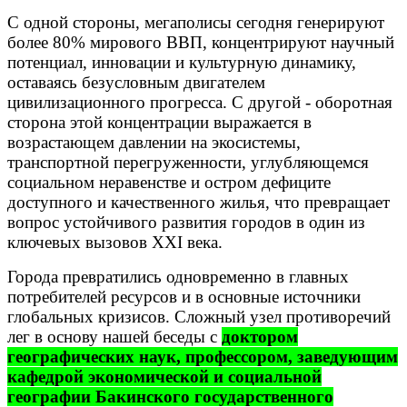
С одной стороны, мегаполисы сегодня генерируют
более 80% мирового ВВП, концентрируют научный
потенциал, инновации и культурную динамику,
оставаясь безусловным двигателем
цивилизационного прогресса. С другой - оборотная
сторона этой концентрации выражается в
возрастающем давлении на экосистемы,
транспортной перегруженности, углубляющемся
социальном неравенстве и остром дефиците
доступного и качественного жилья, что превращает
вопрос устойчивого развития городов в один из
ключевых вызовов XXI века.
Города превратились одновременно в главных
потребителей ресурсов и в основные источники
глобальных кризисов. Сложный узел противоречий
лег в основу нашей беседы с
доктором
географических наук, профессором, заведующим
кафедрой экономической и социальной
географии Бакинского государственного