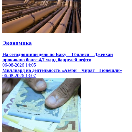
Экономика
На сегодняшний день по Баку – Тбилиси – Джейхан
прокачано более 4,7 млрд баррелей нефти
06-08-2026
14:05
Миллиард на деятельность «Азери – Чираг – Гюнешли»
06-08-2026
13:07