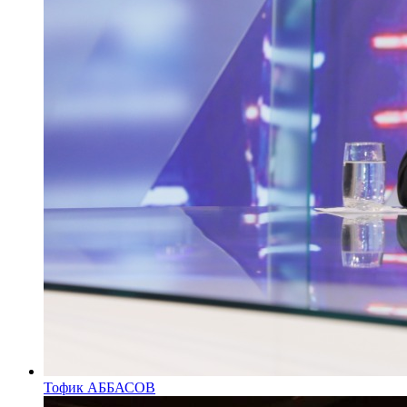
Тофик АББАСОВ