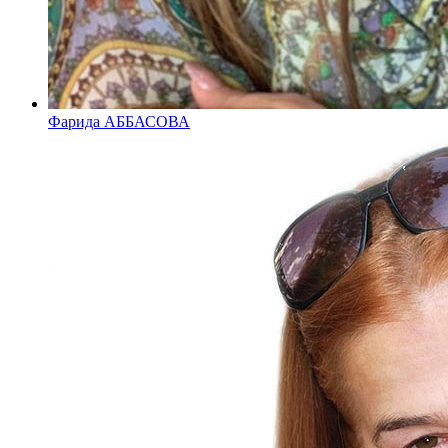
Фарида АББАСОВА