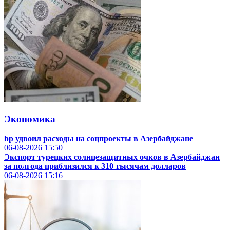
Экономика
bp удвоил расходы на соцпроекты в Азербайджане
06-08-2026
15:50
Экспорт турецких солнцезащитных очков в Азербайджан
за полгода приблизился к 310 тысячам долларов
06-08-2026
15:16