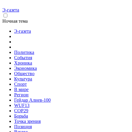
Э-газета
Ночная тема
Э-газета
Политика
События
Хроника
Экономика
Общество
Культура
Спорт
В мире
Регион
Гейдар Алиев-100
WUF13
COP29
Борьба
Точка зрения
Позиция
Взгляд