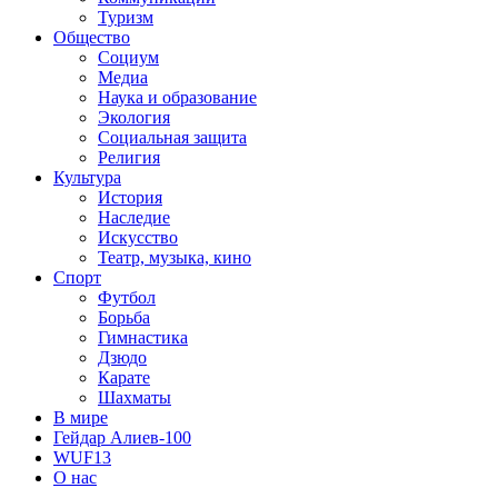
Туризм
Общество
Социум
Медиа
Наука и образование
Экология
Социальная защита
Религия
Культура
История
Наследие
Искусство
Театр, музыка, кино
Спорт
Футбол
Борьба
Гимнастика
Дзюдо
Карате
Шахматы
В мире
Гейдар Алиев-100
WUF13
О нас