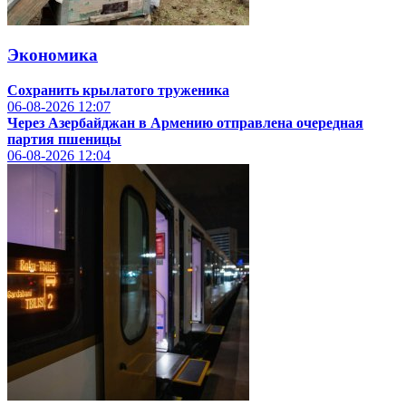
Экономика
Сохранить крылатого труженика
06-08-2026
12:07
Через Азербайджан в Армению отправлена очередная
партия пшеницы
06-08-2026
12:04