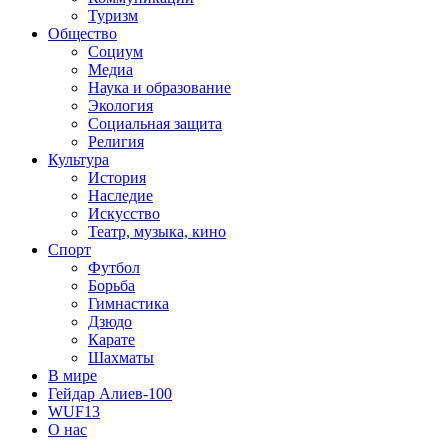
Туризм
Общество
Социум
Медиа
Наука и образование
Экология
Социальная защита
Религия
Культура
История
Наследие
Искусство
Театр, музыка, кино
Спорт
Футбол
Борьба
Гимнастика
Дзюдо
Карате
Шахматы
В мире
Гейдар Алиев-100
WUF13
О нас