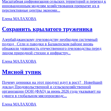
Масштабная цифровизация сельских территорий и переход к
инновационным моделям хозяйствования превратят их в
перспективные центры экономи...
Елена МАЛАХОВА
Сохранить крылатого труженика
Азербайджанскому пчеловодству необходим системный
подход Сели и паводки в Балакенском районе вновь
обнажили уязвимость отечественного пчеловодства перед
лицом природной стихии и инфрастру...
Елена МАЛАХОВА
Мясной тупик
Почему ценники на этот продукт идут в рост? Новейший
доклад Продовольственной и сельскохозяйственной
организации ООН (ФАО) за июнь 2026 года указывает на
сдвиги в глобальном мясопроизводс...
Елена МАЛАХОВА