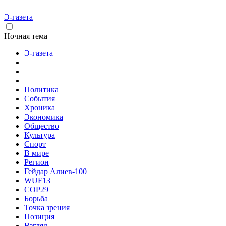
Э-газета
Ночная тема
Э-газета
Политика
События
Хроника
Экономика
Общество
Культура
Спорт
В мире
Регион
Гейдар Алиев-100
WUF13
COP29
Борьба
Точка зрения
Позиция
Взгляд