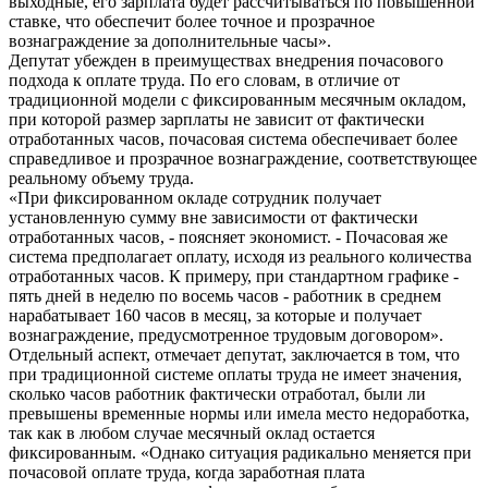
выходные, его зарплата будет рассчитываться по повышенной
ставке, что обеспечит более точное и прозрачное
вознаграждение за дополнительные часы».
Депутат убежден в преимуществах внедрения почасового
подхода к оплате труда. По его словам, в отличие от
традиционной модели с фиксированным месячным окладом,
при которой размер зарплаты не зависит от фактически
отработанных часов, почасовая система обеспечивает более
справедливое и прозрачное вознаграждение, соответствующее
реальному объему труда.
«При фиксированном окладе сотрудник получает
установленную сумму вне зависимости от фактически
отработанных часов, - поясняет экономист. - Почасовая же
система предполагает оплату, исходя из реального количества
отработанных часов. К примеру, при стандартном графике -
пять дней в неделю по восемь часов - работник в среднем
нарабатывает 160 часов в месяц, за которые и получает
вознаграждение, предусмотренное трудовым договором».
Отдельный аспект, отмечает депутат, заключается в том, что
при традиционной системе оплаты труда не имеет значения,
сколько часов работник фактически отработал, были ли
превышены временные нормы или имела место недоработка,
так как в любом случае месячный оклад остается
фиксированным. «Однако ситуация радикально меняется при
почасовой оплате труда, когда заработная плата