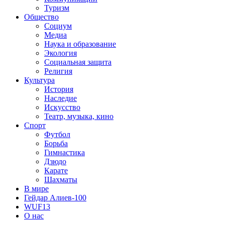
Туризм
Общество
Социум
Медиа
Наука и образование
Экология
Социальная защита
Религия
Культура
История
Наследие
Искусство
Театр, музыка, кино
Спорт
Футбол
Борьба
Гимнастика
Дзюдо
Карате
Шахматы
В мире
Гейдар Алиев-100
WUF13
О нас