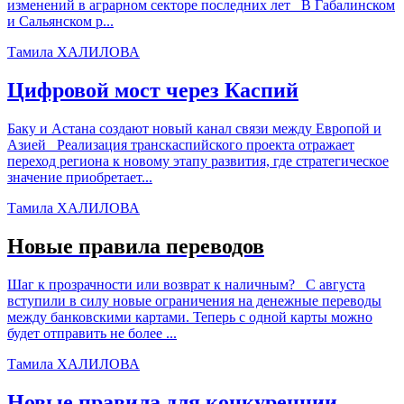
изменений в аграрном секторе последних лет В Габалинском
и Сальянском р...
Тамила ХАЛИЛОВА
Цифровой мост через Каспий
Баку и Астана создают новый канал связи между Европой и
Азией Реализация транскаспийского проекта отражает
переход региона к новому этапу развития, где стратегическое
значение приобретает...
Тамила ХАЛИЛОВА
Новые правила переводов
Шаг к прозрачности или возврат к наличным? С августа
вступили в силу новые ограничения на денежные переводы
между банковскими картами. Теперь с одной карты можно
будет отправить не более ...
Тамила ХАЛИЛОВА
Новые правила для конкуренции