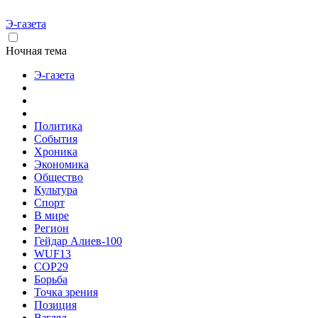
Э-газета
Ночная тема
Э-газета
Политика
События
Хроника
Экономика
Общество
Культура
Спорт
В мире
Регион
Гейдар Алиев-100
WUF13
COP29
Борьба
Точка зрения
Позиция
Взгляд