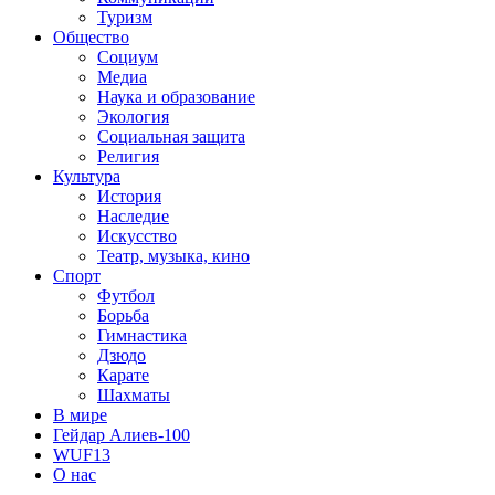
Туризм
Общество
Социум
Медиа
Наука и образование
Экология
Социальная защита
Религия
Культура
История
Наследие
Искусство
Театр, музыка, кино
Спорт
Футбол
Борьба
Гимнастика
Дзюдо
Карате
Шахматы
В мире
Гейдар Алиев-100
WUF13
О нас