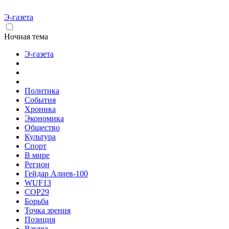
Э-газета
Ночная тема
Э-газета
Политика
События
Хроника
Экономика
Общество
Культура
Спорт
В мире
Регион
Гейдар Алиев-100
WUF13
COP29
Борьба
Точка зрения
Позиция
Взгляд