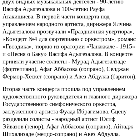
двух видных музыкальных деятелей - 90-летию
Васифа Адыгезалова и 100-летию Рауфа
Атакишиева. В первой части концерта под
управлением народного артиста, дирижера Ялчина
Адыгезалова прозвучали «Праздничная увертюра»,
«Концерт №4 для фортепиано с оркестром», романс
«Гвоздика», тюркю из оратории «Чанаккале - 1915»
и «Песня о Баку» Васифа Адыгезалова. В концерте
приняли участие солисты - Мурад Адыгезалзаде
(фортепиано), Афаг Аббасова (сопрано), Селджан
Фермор-Хескет (сопрано) и Авез Абдулла (баритон).
Вторая часть концерта прошла под управлением
художественного руководителя и главного дирижера
Государственного симфонического оркестра,
заслуженного артиста Фуада Ибрагимова. Сцену
разделили солисты - народный артист Юсиф
Эйвазов (тенор), Афаг Аббасова (сопрано), Айтадж
Шихализаде (меццо-сопрано) и Авез Абдулла.