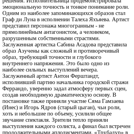
решения. Исполнительница продемонстрировала
эмоциональную точность и тонкое понимание роли.
Одним из наиболее запоминающихся образов стал
Граф ди Луна в исполнении Талеха Яхъяева. Артист
представил персонажа многогранным - не
прямолинейным антагонистом, а человеком,
разрушенным собственными страстями.
Заслуженная артистка Сабина Асадова представила
образ Азучены как сложный и противоречивый
образ, требующий точности и глубокого
внутреннего напряжения. Это было одно из
наиболее сильных выступлений вечера.
Заслуженный артист Антон Ферштандт,
исполнивший партию начальника городской стражи
Феррандо, уверенно задал атмосферу первых сцен,
создав необходимую драматическую основу. В
постановке также приняли участие Сяма Гамзаева
(Инес) и Игорь Ядров (старый цыган), чьи роли,
хоть и небольшие по объему, усилили общее
звучание спектакля. Зрители тепло приняли
выступления каждого солиста, а финал был встречен
продолжительными аплодисментами. «Трубадур» в