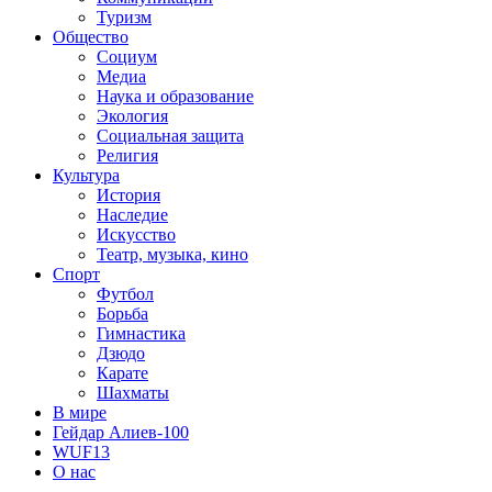
Туризм
Общество
Социум
Медиа
Наука и образование
Экология
Социальная защита
Религия
Культура
История
Наследие
Искусство
Театр, музыка, кино
Спорт
Футбол
Борьба
Гимнастика
Дзюдо
Карате
Шахматы
В мире
Гейдар Алиев-100
WUF13
О нас