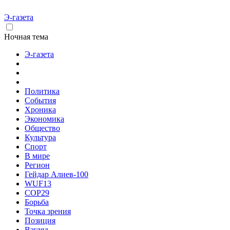
Э-газета
Ночная тема
Э-газета
Политика
События
Хроника
Экономика
Общество
Культура
Спорт
В мире
Регион
Гейдар Алиев-100
WUF13
COP29
Борьба
Точка зрения
Позиция
Взгляд