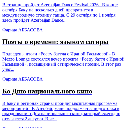
В столице пройдет Azerbaijan Dance Festival 2026 В конце
октября Баку на несколько дней превратится в
международную столицу танца. С 29 октября по 1 ноября
здесь пройдет Azerbaijan Dance...
Фарида АББАСОВА
Поэты о времени: языком сатиры
Подведены итоги «Poetry баттла с Ираной Гасымовой» В
Mezzo Lounge состоялся вечер проекта «Poetry баттл с Ираной
Гасымовой», посвященный сатирической поэзии. В этот раз
учас...
Фарида АББАСОВА
Ко Дню национального кино
В Баку и регионах страны пройдет масштабная программа
мероприятий В Азербайджане продолжается подготовка к
празднованию Дня национального кино, который ежегодно
отмечается 2 августа. В че...