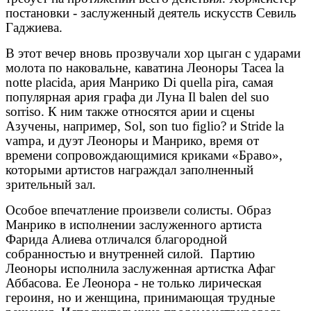
постановки - заслуженный деятель искусств Севиль
Гаджиева.
В этот вечер вновь прозвучали хор цыган с ударами
молота по наковальне, каватина Леоноры Tacea la
notte placida, ария Манрико Di quella pira, самая
популярная ария графа ди Луна Il balen del suo
sorriso. К ним также относятся арии и сцены
Азучены, например, Sol, son tuo figlio? и Stride la
vampa, и дуэт Леоноры и Манрико, время от
времени сопровождающимися криками «Браво»,
которыми артистов награждал заполненный
зрительный зал.
Особое впечатление произвели солисты. Образ
Манрико в исполнении заслуженного артиста
Фарида Алиева отличался благородной
собранностью и внутренней силой. Партию
Леоноры исполнила заслуженная артистка Афаг
Аббасова. Ее Леонора - не только лирическая
героиня, но и женщина, принимающая трудные