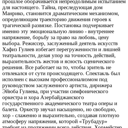
прошлое оборачивается непреодолимым испытанием
для настоящего. Тайна, преследующая дом
Манрико, становится драматическим механизмом,
определяющим траекторию движения героев к
трагической развязке. Постановка подчеркивает
именно эту эмоциональную линию - внутреннее
напряжение, борьбу за право на любовь, цену
выбора. Режиссер, заслуженный деятель искусств
Хафиз Гулиев избегает перегруженности и лишней
театральности, делая упор на точность действий,
выразительность жестов и ясность сценического
решения. Все работает на то, чтобы зритель не
отвлекался от сути происходящего. Спектакль был
исполнен с высоким профессионализмом под
руководством заслуженного артиста, дирижера
Эйюба Гулиева, при участии симфонического
оркестра и хора Азербайджанского
государственного академического театра оперы и
балета. Оркестр звучал насыщенно, но свободно,
хор - слаженно и выразительно, создавая плотную
атмосферу напряжения, которой «Трубадур»
требует на протяжении всего действия. Хормейстер