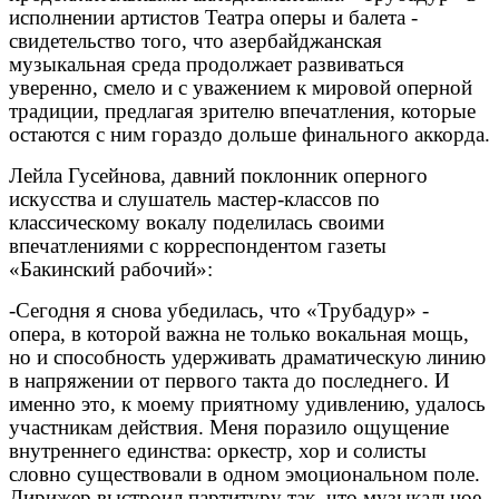
исполнении артистов Театра оперы и балета -
свидетельство того, что азербайджанская
музыкальная среда продолжает развиваться
уверенно, смело и с уважением к мировой оперной
традиции, предлагая зрителю впечатления, которые
остаются с ним гораздо дольше финального аккорда.
Лейла Гусейнова, давний поклонник оперного
искусства и слушатель мастер-классов по
классическому вокалу поделилась своими
впечатлениями с корреспондентом газеты
«Бакинский рабочий»:
-Сегодня я снова убедилась, что «Трубадур» -
опера, в которой важна не только вокальная мощь,
но и способность удерживать драматическую линию
в напряжении от первого такта до последнего. И
именно это, к моему приятному удивлению, удалось
участникам действия. Меня поразило ощущение
внутреннего единства: оркестр, хор и солисты
словно существовали в одном эмоциональном поле.
Дирижер выстроил партитуру так, что музыкальное