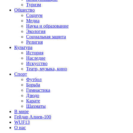
Туризм
Общество
Социум
Медиа
Наука и образование
Экология
Социальная защита
Религия
Культура
История
Наследие
Искусство
Театр, музыка, кино
Спорт
Футбол
Борьба
Гимнастика
Дзюдо
Карате
Шахматы
В мире
Гейдар Алиев-100
WUF13
О нас