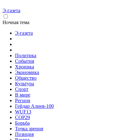
Э-газета
Ночная тема
Э-газета
Политика
События
Хроника
Экономика
Общество
Культура
Спорт
В мире
Регион
Гейдар Алиев-100
WUF13
COP29
Борьба
Точка зрения
Позиция
Взгляд