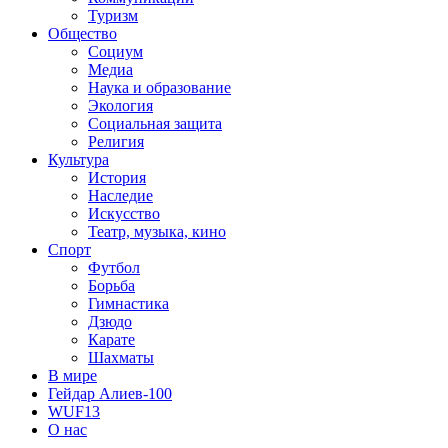
Туризм
Общество
Социум
Медиа
Наука и образование
Экология
Социальная защита
Религия
Культура
История
Наследие
Искусство
Театр, музыка, кино
Спорт
Футбол
Борьба
Гимнастика
Дзюдо
Карате
Шахматы
В мире
Гейдар Алиев-100
WUF13
О нас