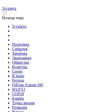
Э-газета
Ночная тема
Э-газета
Политика
События
Хроника
Экономика
Общество
Культура
Спорт
В мире
Регион
Гейдар Алиев-100
WUF13
COP29
Борьба
Точка зрения
Позиция
Взгляд