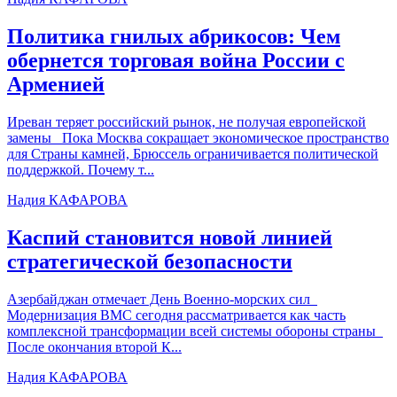
Политика гнилых абрикосов:
Чем
обернется торговая война России с
Арменией
Иреван теряет российский рынок, не получая европейской
замены Пока Москва сокращает экономическое пространство
для Страны камней, Брюссель ограничивается политической
поддержкой. Почему т...
Надия КАФАРОВА
Каспий становится новой линией
стратегической безопасности
Азербайджан отмечает День Военно-морских сил
Модернизация ВМС сегодня рассматривается как часть
комплексной трансформации всей системы обороны страны
После окончания второй К...
Надия КАФАРОВА