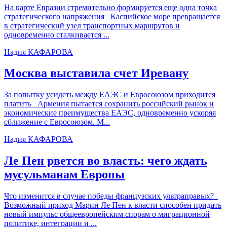
На карте Евразии стремительно формируется еще одна точка
стратегического напряжения Каспийское море превращается
в стратегический узел транспортных маршрутов и
одновременно сталкивается ...
Надия КАФАРОВА
Москва выставила счет Иревану
За попытку усидеть между ЕАЭС и Евросоюзом приходится
платить Армения пытается сохранить российский рынок и
экономические преимущества ЕАЭС, одновременно ускоряя
сближение с Евросоюзом. М...
Надия КАФАРОВА
Ле Пен рвется во власть: чего ждать
мусульманам Европы
Что изменится в случае победы французских ультраправых?
Возможный приход Марин Ле Пен к власти способен придать
новый импульс общеевропейским спорам о миграционной
политике, интеграции и ...