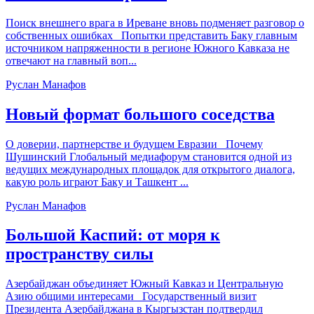
Поиск внешнего врага в Иреване вновь подменяет разговор о
собственных ошибках Попытки представить Баку главным
источником напряженности в регионе Южного Кавказа не
отвечают на главный воп...
Руслан Манафов
Новый формат большого соседства
О доверии, партнерстве и будущем Евразии Почему
Шушинский Глобальный медиафорум становится одной из
ведущих международных площадок для открытого диалога,
какую роль играют Баку и Ташкент ...
Руслан Манафов
Большой Каспий: от моря к
пространству силы
Азербайджан объединяет Южный Кавказ и Центральную
Азию общими интересами Государственный визит
Президента Азербайджана в Кыргызстан подтвердил