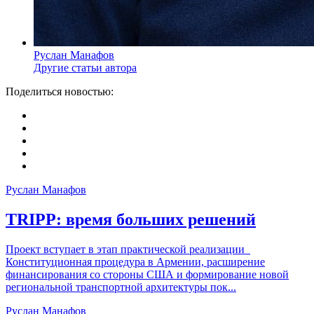
Руслан Манафов
Другие статьи автора
Поделиться новостью:
Руслан Манафов
TRIPP: время больших решений
Проект вступает в этап практической реализации
Конституционная процедура в Армении, расширение
финансирования со стороны США и формирование новой
региональной транспортной архитектуры пок...
Руслан Манафов