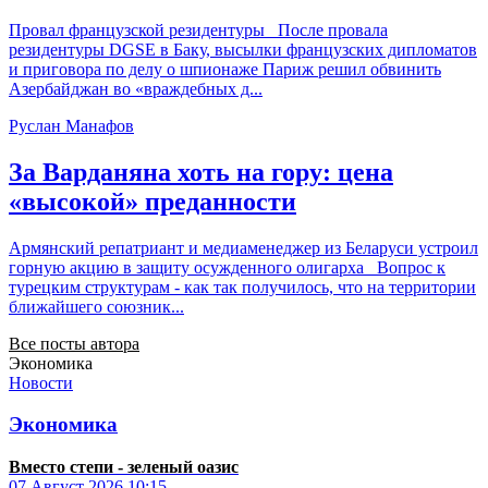
Провал французской резидентуры После провала
резидентуры DGSE в Баку, высылки французских дипломатов
и приговора по делу о шпионаже Париж решил обвинить
Азербайджан во «враждебных д...
Руслан Манафов
За Варданяна хоть на гору: цена
«высокой» преданности
Армянский репатриант и медиаменеджер из Беларуси устроил
горную акцию в защиту осужденного олигарха Вопрос к
турецким структурам - как так получилось, что на территории
ближайшего союзник...
Все посты автора
Экономика
Новости
Экономика
Вместо степи - зеленый оазис
07 Август 2026
10:15