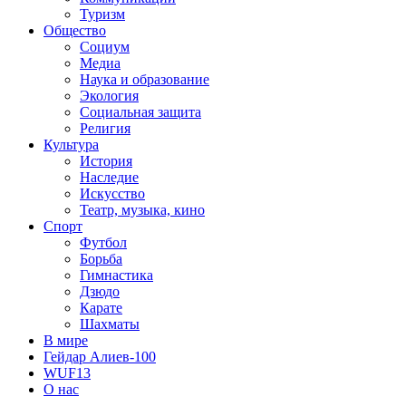
Туризм
Общество
Социум
Медиа
Наука и образование
Экология
Социальная защита
Религия
Культура
История
Наследие
Искусство
Театр, музыка, кино
Спорт
Футбол
Борьба
Гимнастика
Дзюдо
Карате
Шахматы
В мире
Гейдар Алиев-100
WUF13
О нас