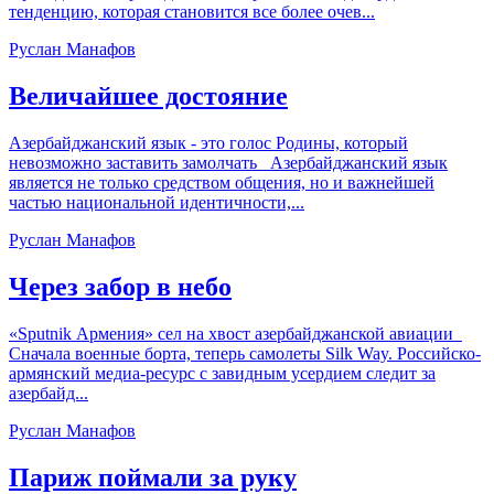
тенденцию, которая становится все более очев...
Руслан Манафов
Величайшее достояние
Азербайджанский язык - это голос Родины, который
невозможно заставить замолчать Азербайджанский язык
является не только средством общения, но и важнейшей
частью национальной идентичности,...
Руслан Манафов
Через забор в небо
«Sputnik Армения» сел на хвост азербайджанской авиации
Сначала военные борта, теперь самолеты Silk Way. Российско-
армянский медиа-ресурс с завидным усердием следит за
азербайд...
Руслан Манафов
Париж поймали за руку