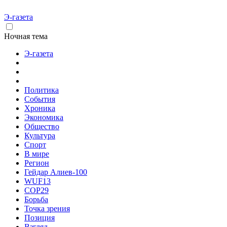
Э-газета
Ночная тема
Э-газета
Политика
События
Хроника
Экономика
Общество
Культура
Спорт
В мире
Регион
Гейдар Алиев-100
WUF13
COP29
Борьба
Точка зрения
Позиция
Взгляд