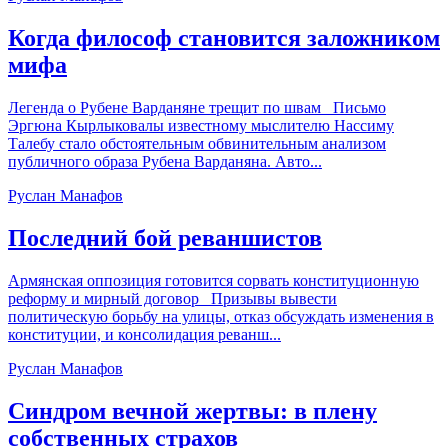
Когда философ становится заложником
мифа
Легенда о Рубене Варданяне трещит по швам Письмо
Эргюна Кырлыковалы известному мыслителю Нассиму
Талебу стало обстоятельным обвинительным анализом
публичного образа Рубена Варданяна. Авто...
Руслан Манафов
Последний бой реваншистов
Армянская оппозиция готовится сорвать конституционную
реформу и мирный договор Призывы вывести
политическую борьбу на улицы, отказ обсуждать изменения в
конституции, и консолидация реванш...
Руслан Манафов
Синдром вечной жертвы: в плену
собственных страхов