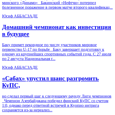
минского «Динамо» Бакинский «Нефтчи» потерпел
болезненное поражение в первом матче второго квалификац...
Юсиф АББАСЗАДЕ
Домашний чемпионат как инвестиция
в будущее
Баку примет рекордное по числу участников мировое
первенство U-17 по борьбе Баку завершает подготовку к
одному из крупнейших спортивных событий года. С 27 июля
по 2 августа Национальная г...
Юсиф АББАСЗАДЕ
«Сабах» упустил шанс разгромить
КуПС,
но сделал первый шаг к следующему раунду Лиги чемпионов
Чемпион Азербайджана победил финский КуПС со счетом
1:0, однако перед ответной встречей в Куопио интрига
сохраняется из-за нереализ...