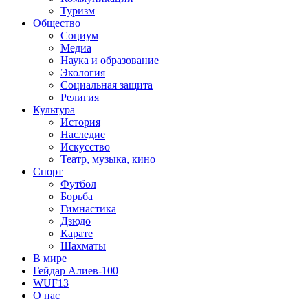
Туризм
Общество
Социум
Медиа
Наука и образование
Экология
Социальная защита
Религия
Культура
История
Наследие
Искусство
Театр, музыка, кино
Спорт
Футбол
Борьба
Гимнастика
Дзюдо
Карате
Шахматы
В мире
Гейдар Алиев-100
WUF13
О нас