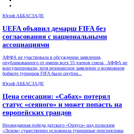
Юсиф АББАСЗАДЕ
UEFA объявил демарш
FIFA
без
согласования с национальными
ассоциациями
АФФА не участвовала в обсуждении заявления,
опубликованного от имени всех 55 членов союза АФФА не
консультировали, хотя резонансное заявление о возможном
бойкоте турниров FIFA было опубли...
Юсиф АББАСЗАДЕ
Цена сенсации: «Сабах» потерял
статус «сеяного» и может попасть на
европейских грандов
Неожиданная победа датского «Орхуса» над польским
«Лехом» существенно осложнила турнирные перспективы