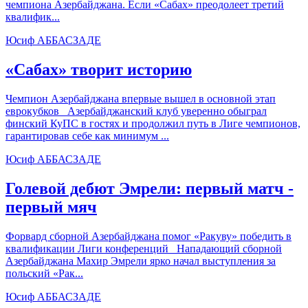
чемпиона Азербайджана. Если «Сабах» преодолеет третий
квалифик...
Юсиф АББАСЗАДЕ
«Сабах» творит историю
Чемпион Азербайджана впервые вышел в основной этап
еврокубков Азербайджанский клуб уверенно обыграл
финский КуПС в гостях и продолжил путь в Лиге чемпионов,
гарантировав себе как минимум ...
Юсиф АББАСЗАДЕ
Голевой дебют Эмрели: первый матч -
первый мяч
Форвард сборной Азербайджана помог «Ракуву» победить в
квалификации Лиги конференций Нападающий сборной
Азербайджана Махир Эмрели ярко начал выступления за
польский «Рак...
Юсиф АББАСЗАДЕ