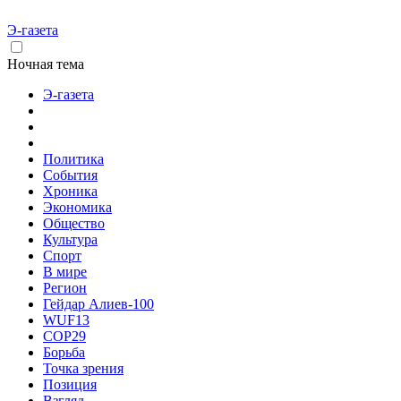
Э-газета
Ночная тема
Э-газета
Политика
События
Хроника
Экономика
Общество
Культура
Спорт
В мире
Регион
Гейдар Алиев-100
WUF13
COP29
Борьба
Точка зрения
Позиция
Взгляд