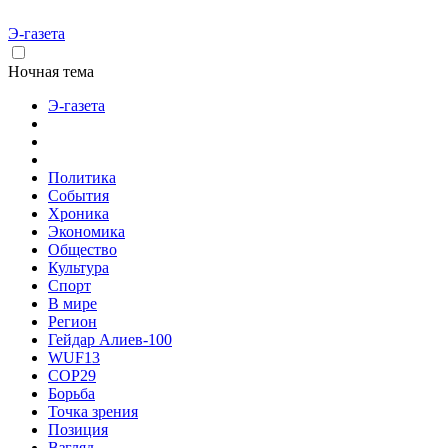
Э-газета
Ночная тема
Э-газета
Политика
События
Хроника
Экономика
Общество
Культура
Спорт
В мире
Регион
Гейдар Алиев-100
WUF13
COP29
Борьба
Точка зрения
Позиция
Взгляд