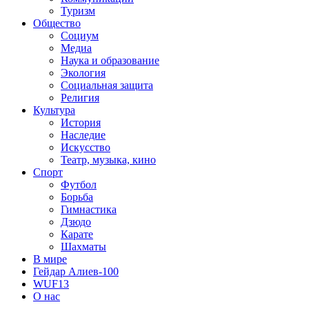
Туризм
Общество
Социум
Медиа
Наука и образование
Экология
Социальная защита
Религия
Культура
История
Наследие
Искусство
Театр, музыка, кино
Спорт
Футбол
Борьба
Гимнастика
Дзюдо
Карате
Шахматы
В мире
Гейдар Алиев-100
WUF13
О нас