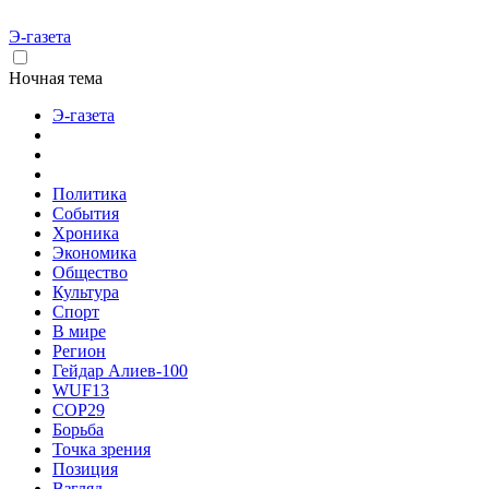
Э-газета
Ночная тема
Э-газета
Политика
События
Хроника
Экономика
Общество
Культура
Спорт
В мире
Регион
Гейдар Алиев-100
WUF13
COP29
Борьба
Точка зрения
Позиция
Взгляд