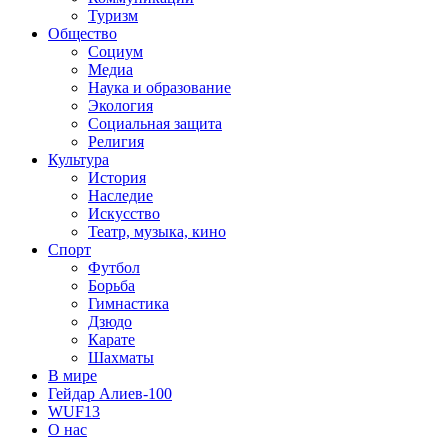
Туризм
Общество
Социум
Медиа
Наука и образование
Экология
Социальная защита
Религия
Культура
История
Наследие
Искусство
Театр, музыка, кино
Спорт
Футбол
Борьба
Гимнастика
Дзюдо
Карате
Шахматы
В мире
Гейдар Алиев-100
WUF13
О нас