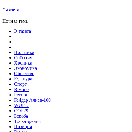
Э-газета
Ночная тема
Э-газета
Политика
События
Хроника
Экономика
Общество
Культура
Спорт
В мире
Регион
Гейдар Алиев-100
WUF13
COP29
Борьба
Точка зрения
Позиция
Взгляд