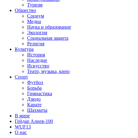
Туризм
Общество
Социум
Медиа
Наука и образование
Экология
Социальная защита
Религия
Культура
История
Наследие
Искусство
Театр, музыка, кино
Спорт
Футбол
Борьба
Гимнастика
Дзюдо
Карате
Шахматы
В мире
Гейдар Алиев-100
WUF13
О нас