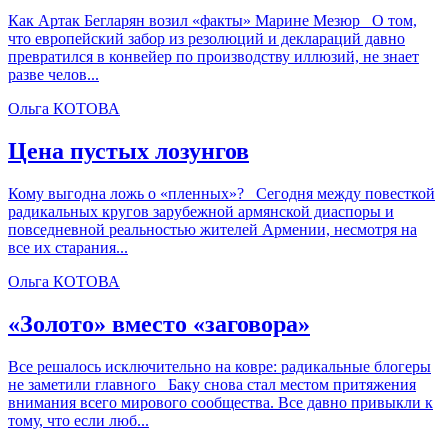
Как Артак Бегларян возил «факты» Марине Мезюр О том,
что европейский забор из резолюций и деклараций давно
превратился в конвейер по производству иллюзий, не знает
разве челов...
Ольга КОТОВА
Цена пустых лозунгов
Кому выгодна ложь о «пленных»? Сегодня между повесткой
радикальных кругов зарубежной армянской диаспоры и
повседневной реальностью жителей Армении, несмотря на
все их старания...
Ольга КОТОВА
«Золото» вместо «заговора»
Все решалось исключительно на ковре: радикальные блогеры
не заметили главного Баку снова стал местом притяжения
внимания всего мирового сообщества. Все давно привыкли к
тому, что если люб...