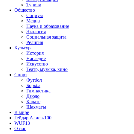
Туризм
Общество
Социум
Медиа
Наука и образование
Экология
Социальная защита
Религия
Культура
История
Наследие
Искусство
Театр, музыка, кино
Спорт
Футбол
Борьба
Гимнастика
Дзюдо
Карате
Шахматы
В мире
Гейдар Алиев-100
WUF13
О нас