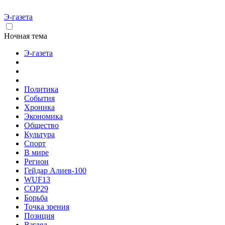
Э-газета
Ночная тема
Э-газета
Политика
События
Хроника
Экономика
Общество
Культура
Спорт
В мире
Регион
Гейдар Алиев-100
WUF13
COP29
Борьба
Точка зрения
Позиция
Взгляд