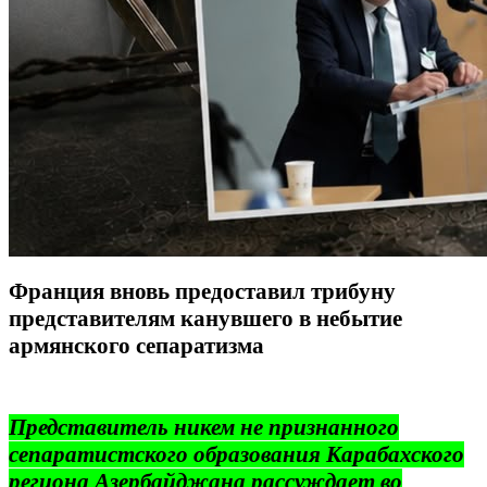
Франция вновь предоставил трибуну
представителям канувшего в небытие
армянского сепаратизма
Представитель никем не признанного
сепаратистского образования Карабахского
региона Азербайджана рассуждает во