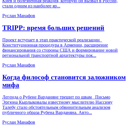
Киев и болезненная реакция, которую он вызвал в России,
стали одним из наиболее яр...
Руслан Манафов
TRIPP: время больших решений
Проект вступает в этап практической реализации
Конституционная процедура в Армении, расширение
финансирования со стороны США и формирование новой
региональной транспортной архитектуры пок...
Руслан Манафов
Когда философ становится заложником
мифа
Легенда о Рубене Варданяне трещит по швам Письмо
Эргюна Кырлыковалы известному мыслителю Нассиму
Талебу стало обстоятельным обвинительным анализом
публичного образа Рубена Варданяна. Авто...
Руслан Манафов