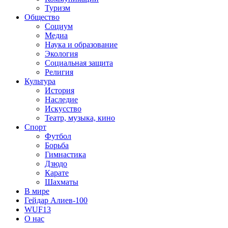
Туризм
Общество
Социум
Медиа
Наука и образование
Экология
Социальная защита
Религия
Культура
История
Наследие
Искусство
Театр, музыка, кино
Спорт
Футбол
Борьба
Гимнастика
Дзюдо
Карате
Шахматы
В мире
Гейдар Алиев-100
WUF13
О нас