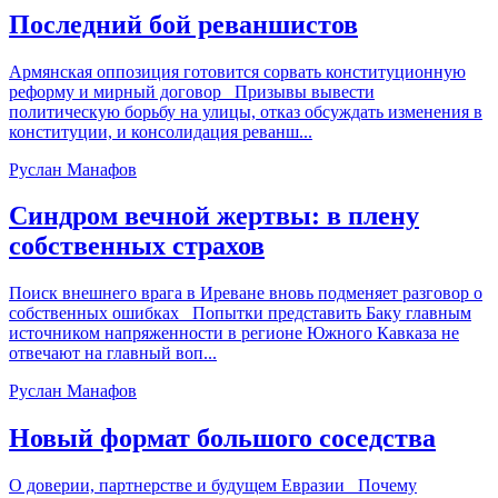
Последний бой реваншистов
Армянская оппозиция готовится сорвать конституционную
реформу и мирный договор Призывы вывести
политическую борьбу на улицы, отказ обсуждать изменения в
конституции, и консолидация реванш...
Руслан Манафов
Синдром вечной жертвы: в плену
собственных страхов
Поиск внешнего врага в Иреване вновь подменяет разговор о
собственных ошибках Попытки представить Баку главным
источником напряженности в регионе Южного Кавказа не
отвечают на главный воп...
Руслан Манафов
Новый формат большого соседства
О доверии, партнерстве и будущем Евразии Почему