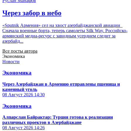
Руслан Манафов
Через забор в небо
«Sputnik Армения» сел на хвост азербайджанской авиации
Сначала военные борта, теперь самолеты Silk Way. Российско-
армянский медиа-ресурс с завидным усердием следит за
азербайд...
Все посты автора
Экономика
Новости
Экономика
Через Азербайджан в Армению отправлены пшеница и
каменный уголь
08 Август 2026
14:30
Экономика
Алпарслан Байрактар: Турция готова к реализации
различных проектов в Азербайджане
08 Август 2026
14:26