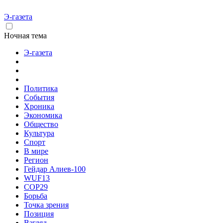
Э-газета
Ночная тема
Э-газета
Политика
События
Хроника
Экономика
Общество
Культура
Спорт
В мире
Регион
Гейдар Алиев-100
WUF13
COP29
Борьба
Точка зрения
Позиция
Взгляд