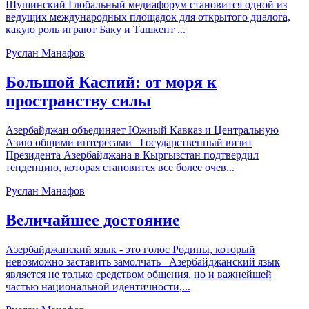
Шушинский Глобальный медиафорум становится одной из
ведущих международных площадок для открытого диалога,
какую роль играют Баку и Ташкент ...
Руслан Манафов
Большой Каспий: от моря к
пространству силы
Азербайджан объединяет Южный Кавказ и Центральную
Азию общими интересами Государственный визит
Президента Азербайджана в Кыргызстан подтвердил
тенденцию, которая становится все более очев...
Руслан Манафов
Величайшее достояние
Азербайджанский язык - это голос Родины, который
невозможно заставить замолчать Азербайджанский язык
является не только средством общения, но и важнейшей
частью национальной идентичности,...