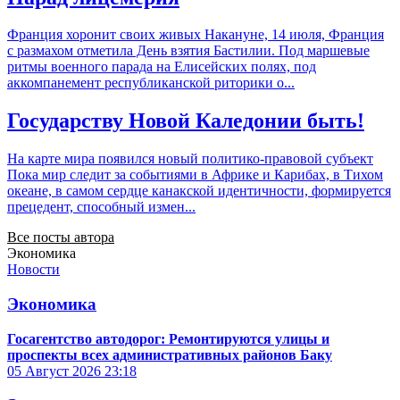
Франция хоронит своих живых Накануне, 14 июля, Франция
с размахом отметила День взятия Бастилии. Под маршевые
ритмы военного парада на Елисейских полях, под
аккомпанемент республиканской риторики о...
Государству Новой Каледонии быть!
На карте мира появился новый политико-правовой субъект
Пока мир следит за событиями в Африке и Карибах, в Тихом
океане, в самом сердце канакской идентичности, формируется
прецедент, способный измен...
Все посты автора
Экономика
Новости
Экономика
Госагентство автодорог: Ремонтируются улицы и
проспекты всех административных районов Баку
05 Август 2026
23:18