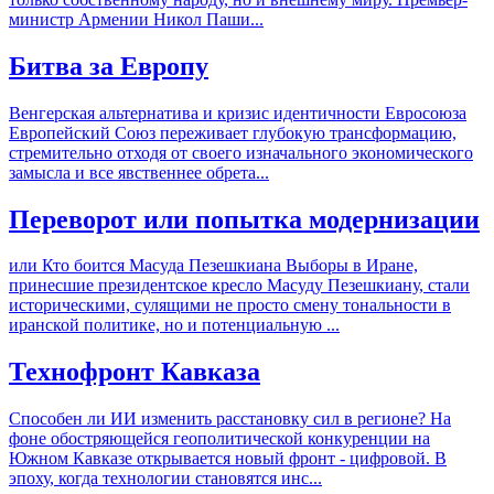
министр Армении Никол Паши...
Битва за Европу
Венгерская альтернатива и кризис идентичности Евросоюза
Европейский Союз переживает глубокую трансформацию,
стремительно отходя от своего изначального экономического
замысла и все явственнее обрета...
Переворот или попытка модернизации
или Кто боится Масуда Пезешкиана Выборы в Иране,
принесшие президентское кресло Масуду Пезешкиану, стали
историческими, сулящими не просто смену тональности в
иранской политике, но и потенциальную ...
Технофронт Кавказа
Способен ли ИИ изменить расстановку сил в регионе? На
фоне обостряющейся геополитической конкуренции на
Южном Кавказе открывается новый фронт - цифровой. В
эпоху, когда технологии становятся инс...