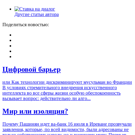
Другие статьи автора
Поделиться новостью:
Цифровой барьер
или Как технологии дискриминируют мусульман во Франции
В условиях стремительного внедрения искусственного
интеллекта во все сферы жизни особую обеспокоенность
вызывает вопрос: действительно ли алго...
Мир или изоляция?
Почему Пашинян идет ва-банк 16 июля в Иреване прозвучали
заявления, которые, по всей видимости, были адресованы не
только собственному народу, но и внешнему миру. Премьер-