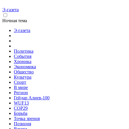
Э-газета
Ночная тема
Э-газета
Политика
События
Хроника
Экономика
Общество
Культура
Спорт
В мире
Регион
Гейдар Алиев-100
WUF13
COP29
Борьба
Точка зрения
Позиция
Взгляд