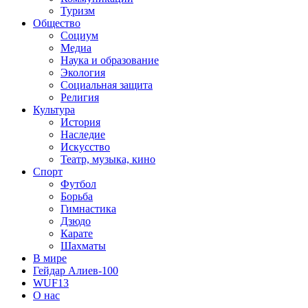
Туризм
Общество
Социум
Медиа
Наука и образование
Экология
Социальная защита
Религия
Культура
История
Наследие
Искусство
Театр, музыка, кино
Спорт
Футбол
Борьба
Гимнастика
Дзюдо
Карате
Шахматы
В мире
Гейдар Алиев-100
WUF13
О нас