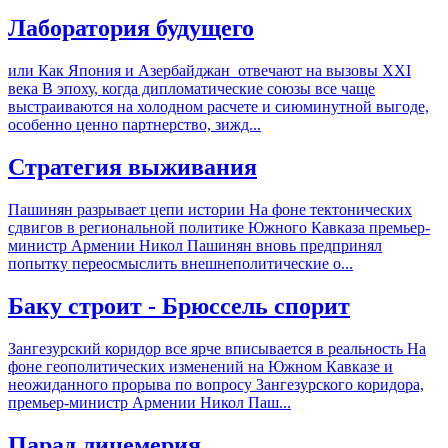
Лаборатория будущего
или Как Япония и Азербайджан отвечают на вызовы XXI
века В эпоху, когда дипломатические союзы все чаще
выстраиваются на холодном расчете и сиюминутной выгоде,
особенно ценно партнерство, зижд...
Стратегия выживания
Пашинян разрывает цепи истории На фоне тектонических
сдвигов в региональной политике Южного Кавказа премьер-
министр Армении Никол Пашинян вновь предпринял
попытку переосмыслить внешнеполитические о...
Баку строит - Брюссель спорит
Зангезурский коридор все ярче вписывается в реальность На
фоне геополитических изменений на Южном Кавказе и
неожиданного прорыва по вопросу Зангезурского коридора,
премьер-министр Армении Никол Паш...
Парад лицемерия