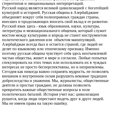
стереотипов и эмоциональных интерпретаций.
Русский народ является великой цивилизацией с богатейшей
культурой и историей. Русская община в Азербайджане
объединяет вокруг себя полноправных граждан страны,
внесших и продолжающих вносить свой вклад в ее развитие.
Русский язык здесь - язык образования, науки, культуры,
литературы и межнационального общения, который служит
мостом между культурами и впредь не станет инструментом
политического давления или объектом манипуляций.
Азербайджан всегда был и остается страной, где людей не
делят по языковому или этническому признаку. Именно
поэтому русская община чувствует себя здесь неотъемлемой
частью общества, живет в мире и согласии. Любые попытки
спекулировать на этих темах или использовать их в чуждых
интересах не просто бесперспективны, но и неприемлемы.
Сегодня как никогда важно сохранять мудрость, не позволять
внешним и внутренним силам разрушить вековые традиции
добрососедства и уважения. Мы, журналисты, общественные
деятели и простые граждане, не должны позволить
превратить важные общественные вопросы в поле
политических баталий. История учит нас: цивилизации
рушатся, когда люди перестают видеть друг в друге людей.
Мы не имеем права на такую ошибку.