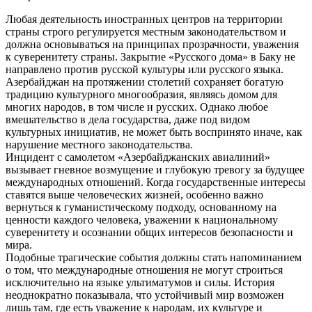
Любая деятельность иностранных центров на территории
страны строго регулируется местным законодательством и
должна основываться на принципах прозрачности, уважения
к суверенитету страны. Закрытие «Русского дома» в Баку не
направлено против русской культуры или русского языка.
Азербайджан на протяжении столетий сохраняет богатую
традицию культурного многообразия, являясь домом для
многих народов, в том числе и русских. Однако любое
вмешательство в дела государства, даже под видом
культурных инициатив, не может быть воспринято иначе, как
нарушение местного законодательства.
Инцидент с самолетом «Азербайджанских авиалиний»
вызывает гневное возмущение и глубокую тревогу за будущее
международных отношений. Когда государственные интересы
ставятся выше человеческих жизней, особенно важно
вернуться к гуманистическому подходу, основанному на
ценности каждого человека, уважении к национальному
суверенитету и осознании общих интересов безопасности и
мира.
Подобные трагические события должны стать напоминанием
о том, что международные отношения не могут строиться
исключительно на языке ультиматумов и силы. История
неоднократно показывала, что устойчивый мир возможен
лишь там, где есть уважение к народам, их культуре и