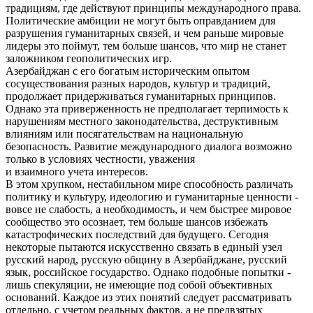
традициям, где действуют принципы международного права.
Политические амбиции не могут быть оправданием для
разрушения гуманитарных связей, и чем раньше мировые
лидеры это поймут, тем больше шансов, что мир не станет
заложником геополитических игр.
Азербайджан с его богатым историческим опытом
сосуществования разных народов, культур и традиций,
продолжает придерживаться гуманитарных принципов.
Однако эта приверженность не предполагает терпимость к
нарушениям местного законодательства, деструктивным
влияниям или посягательствам на национальную
безопасность. Развитие международного диалога возможно
только в условиях честности, уважения
и взаимного учета интересов.
В этом хрупком, нестабильном мире способность различать
политику и культуру, идеологию и гуманитарные ценности -
вовсе не слабость, а необходимость, и чем быстрее мировое
сообщество это осознает, тем больше шансов избежать
катастрофических последствий для будущего. Сегодня
некоторые пытаются искусственно связать в единый узел
русский народ, русскую общину в Азербайджане, русский
язык, российское государство. Однако подобные попытки -
лишь спекуляции, не имеющие под собой объективных
оснований. Каждое из этих понятий следует рассматривать
отдельно, с учетом реальных фактов, а не предвзятых