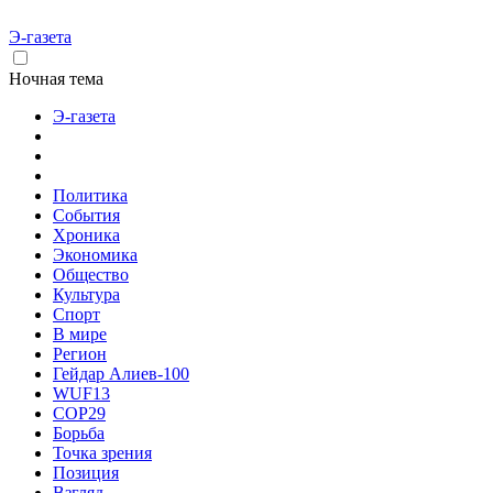
Э-газета
Ночная тема
Э-газета
Политика
События
Хроника
Экономика
Общество
Культура
Спорт
В мире
Регион
Гейдар Алиев-100
WUF13
COP29
Борьба
Точка зрения
Позиция
Взгляд