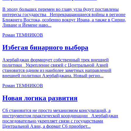
В эпоху больших перемен во главу угла будут поставлены
интересы государства Непрекращающиеся войны в регионе
Ближнего Востока, особенно вокруг Ирана, а также в Сирии,
Ливане и Йемене наво...
Роман ТЕМНИКОВ
Избегая бинарного выбора
Азербайджан формирует собственный трек внешней
политики Укрепление связей с Центральной Азией
становится одним из наиболее заметных направлений
внешней политики Азербайджана. Новый регио...
Роман ТЕМНИКОВ
Новая логика развития
С6 становится не просто механизмом консультаций, а
инструментом практической координации Азербайджан
последовательно укрепляет связи с государствами
Центральной Азии, а формат С6 приобрет...