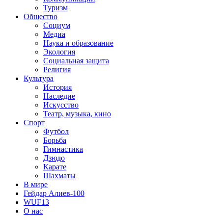
Туризм
Общество
Социум
Медиа
Наука и образование
Экология
Социальная защита
Религия
Культура
История
Наследие
Искусство
Театр, музыка, кино
Спорт
Футбол
Борьба
Гимнастика
Дзюдо
Карате
Шахматы
В мире
Гейдар Алиев-100
WUF13
О нас