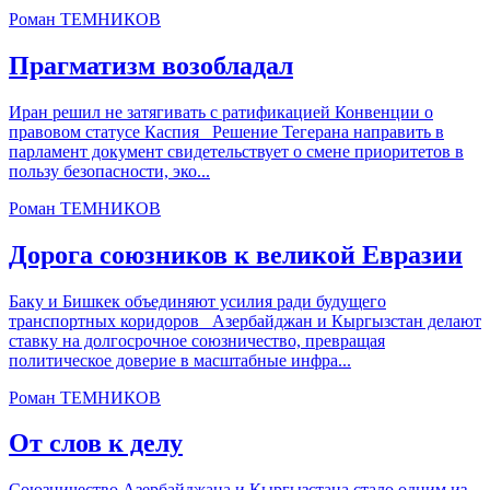
Роман ТЕМНИКОВ
Прагматизм возобладал
Иран решил не затягивать с ратификацией Конвенции о
правовом статусе Каспия Решение Тегерана направить в
парламент документ свидетельствует о смене приоритетов в
пользу безопасности, эко...
Роман ТЕМНИКОВ
Дорога союзников к великой Евразии
Баку и Бишкек объединяют усилия ради будущего
транспортных коридоров Азербайджан и Кыргызстан делают
ставку на долгосрочное союзничество, превращая
политическое доверие в масштабные инфра...
Роман ТЕМНИКОВ
От слов к делу
Союзничество Азербайджана и Кыргызстана стало одним из