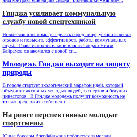
ним контракт еще на два сезона Болельщики «Кяпаза»...
Гянджа усиливает коммунальную
службу новой спецтехникой
Новые машины помогут сделать город чище, ускорить вывоз
отходов и повысить эффективность работы коммунальных
служб Глава исполнительной власти Гянджи Ниязи
Байрамов ознакомился с новой сп...
Молодежь Гянджи выходит на защиту
природы
В городе стартует экологический марафон идей, который
объединит активных молодых людей, экспертов и будущих
инвесторов В Гяндже молодежь получит возможность не
только предложить собственн...
На ринге перспективные молодые
спортсмены
Юные боксеры Азербайджана поборются за медали