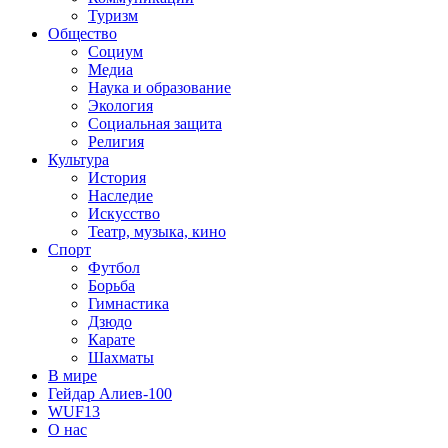
Туризм
Общество
Социум
Медиа
Наука и образование
Экология
Социальная защита
Религия
Культура
История
Наследие
Искусство
Театр, музыка, кино
Спорт
Футбол
Борьба
Гимнастика
Дзюдо
Карате
Шахматы
В мире
Гейдар Алиев-100
WUF13
О нас