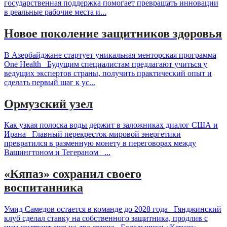
государственная поддержка помогает превращать инновации
в реальные рабочие места и...
Новое поколение защитников здоровья
В Азербайджане стартует уникальная менторская программа
One Health Будущим специалистам предлагают учиться у
ведущих экспертов страны, получить практический опыт и
сделать первый шаг к ус...
Ормузский узел
Как узкая полоска воды держит в заложниках диалог США и
Ирана Главный перекресток мировой энергетики
превратился в разменную монету в переговорах между
Вашингтоном и Тегераном ...
«Кяпаз» сохранил своего
воспитанника
Умид Самедов остается в команде до 2028 года Гянджинский
клуб сделал ставку на собственного защитника, продлив с