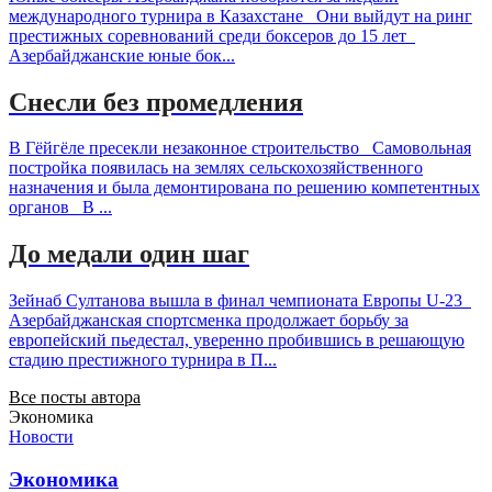
международного турнира в Казахстане Они выйдут на ринг
престижных соревнований среди боксеров до 15 лет
Азербайджанские юные бок...
Снесли без промедления
В Гёйгёле пресекли незаконное строительство Самовольная
постройка появилась на землях сельскохозяйственного
назначения и была демонтирована по решению компетентных
органов В ...
До медали один шаг
Зейнаб Султанова вышла в финал чемпионата Европы U-23
Азербайджанская спортсменка продолжает борьбу за
европейский пьедестал, уверенно пробившись в решающую
стадию престижного турнира в П...
Все посты автора
Экономика
Новости
Экономика