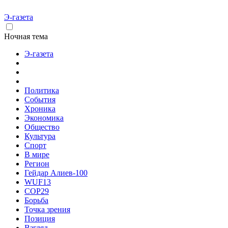
Э-газета
Ночная тема
Э-газета
Политика
События
Хроника
Экономика
Общество
Культура
Спорт
В мире
Регион
Гейдар Алиев-100
WUF13
COP29
Борьба
Точка зрения
Позиция
Взгляд