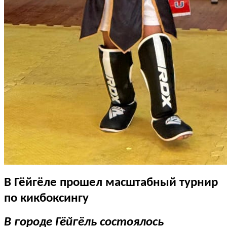
В Гёйгёле прошел масштабный турнир
по кикбоксингу
В городе Гёйгёль состоялось