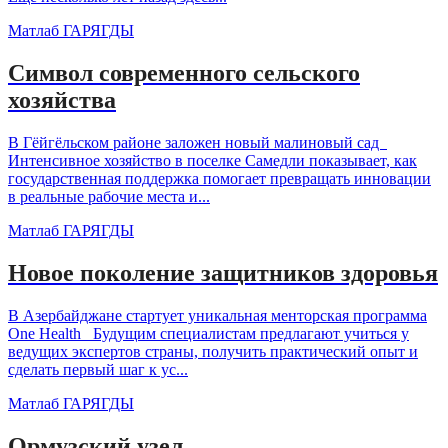
Матлаб ГАРЯГДЫ
Символ современного сельского
хозяйства
В Гёйгёльском районе заложен новый малиновый сад
Интенсивное хозяйство в поселке Самедли показывает, как
государственная поддержка помогает превращать инновации
в реальные рабочие места и...
Матлаб ГАРЯГДЫ
Новое поколение защитников здоровья
В Азербайджане стартует уникальная менторская программа
One Health Будущим специалистам предлагают учиться у
ведущих экспертов страны, получить практический опыт и
сделать первый шаг к ус...
Матлаб ГАРЯГДЫ
Ормузский узел