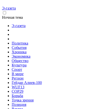
Э-газета
Ночная тема
Э-газета
Политика
События
Хроника
Экономика
Общество
Культура
Спорт
В мире
Регион
Гейдар Алиев-100
WUF13
COP29
Борьба
Точка зрения
Позиция
Взгляд