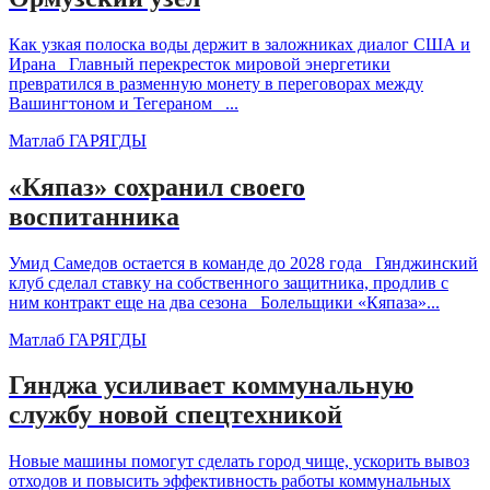
Как узкая полоска воды держит в заложниках диалог США и
Ирана Главный перекресток мировой энергетики
превратился в разменную монету в переговорах между
Вашингтоном и Тегераном ...
Матлаб ГАРЯГДЫ
«Кяпаз» сохранил своего
воспитанника
Умид Самедов остается в команде до 2028 года Гянджинский
клуб сделал ставку на собственного защитника, продлив с
ним контракт еще на два сезона Болельщики «Кяпаза»...
Матлаб ГАРЯГДЫ
Гянджа усиливает коммунальную
службу новой спецтехникой
Новые машины помогут сделать город чище, ускорить вывоз
отходов и повысить эффективность работы коммунальных