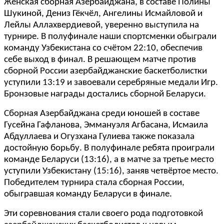
Женская сборная Азербайджана, в составе Полины
Шукиной, Дениз Гёкчёл, Ангелины Исмайловой и
Лейлы Аллахвердиевой, уверенно выступила на
турнире. В полуфинале наши спортсменки обыграли
команду Узбекистана со счётом 22:10, обеспечив
себе выход в финал. В решающем матче против
сборной России азербайджанские баскетболистки
уступили 13:19 и завоевали серебряные медали Игр.
Бронзовые награды достались сборной Беларуси.
Сборная Азербайджана среди юношей в составе
Гусейна Гафланова, Эммануэля Агбасана, Исмаила
Абдуллаева и Огузхана Гулиева также показала
достойную борьбу. В полуфинале ребята проиграли
команде Беларуси (13:16), а в матче за третье место
уступили Узбекистану (15:16), заняв четвёртое место.
Победителем турнира стала сборная России,
обыгравшая команду Беларуси в финале.
Эти соревнования стали своего рода подготовкой