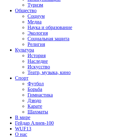
Туризм
Общество
Социум
Медиа
Наука и образование
Экология
Социальная защита
Религия
Культура
История
Наследие
Искусство
Театр, музыка, кино
Спорт
Футбол
Борьба
Гимнастика
Дзюдо
Карате
Шахматы
В мире
Гейдар Алиев-100
WUF13
О нас