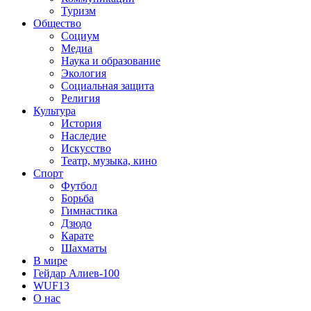
Туризм
Общество
Социум
Медиа
Наука и образование
Экология
Социальная защита
Религия
Культура
История
Наследие
Искусство
Театр, музыка, кино
Спорт
Футбол
Борьба
Гимнастика
Дзюдо
Карате
Шахматы
В мире
Гейдар Алиев-100
WUF13
О нас