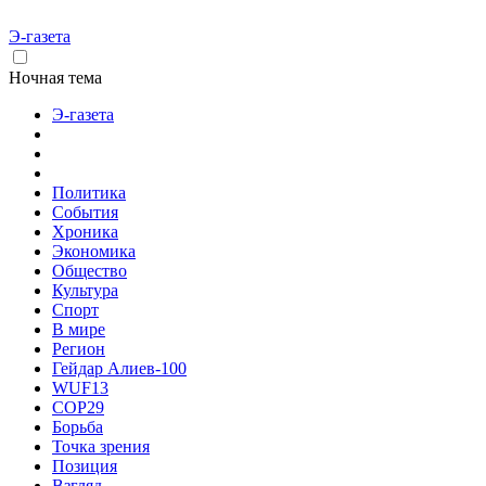
Э-газета
Ночная тема
Э-газета
Политика
События
Хроника
Экономика
Общество
Культура
Спорт
В мире
Регион
Гейдар Алиев-100
WUF13
COP29
Борьба
Точка зрения
Позиция
Взгляд