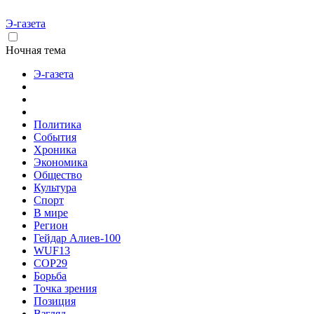
Э-газета
Ночная тема
Э-газета
Политика
События
Хроника
Экономика
Общество
Культура
Спорт
В мире
Регион
Гейдар Алиев-100
WUF13
COP29
Борьба
Точка зрения
Позиция
Взгляд