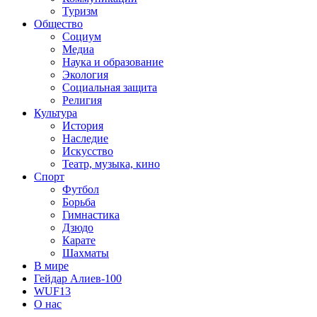
Туризм
Общество
Социум
Медиа
Наука и образование
Экология
Социальная защита
Религия
Культура
История
Наследие
Искусство
Театр, музыка, кино
Спорт
Футбол
Борьба
Гимнастика
Дзюдо
Карате
Шахматы
В мире
Гейдар Алиев-100
WUF13
О нас