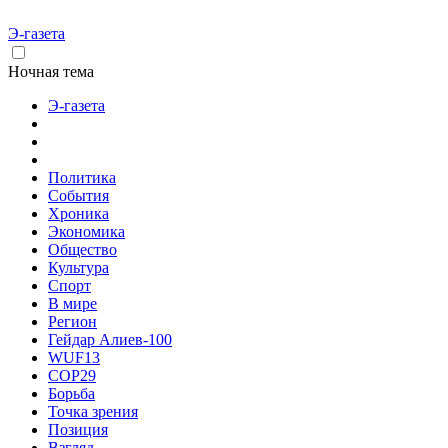
Э-газета
Ночная тема
Э-газета
Политика
События
Хроника
Экономика
Общество
Культура
Спорт
В мире
Регион
Гейдар Алиев-100
WUF13
COP29
Борьба
Точка зрения
Позиция
Взгляд