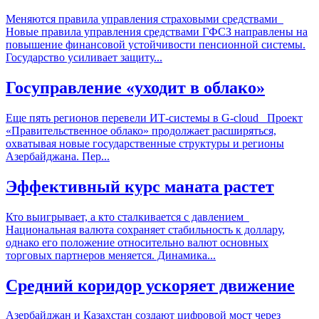
Меняются правила управления страховыми средствами
Новые правила управления средствами ГФСЗ направлены на
повышение финансовой устойчивости пенсионной системы.
Государство усиливает защиту...
Госуправление «уходит в облако»
Еще пять регионов перевели ИТ-системы в G-cloud Проект
«Правительственное облако» продолжает расширяться,
охватывая новые государственные структуры и регионы
Азербайджана. Пер...
Эффективный курс маната растет
Кто выигрывает, а кто сталкивается с давлением
Национальная валюта сохраняет стабильность к доллару,
однако его положение относительно валют основных
торговых партнеров меняется. Динамика...
Средний коридор ускоряет движение
Азербайджан и Казахстан создают цифровой мост через