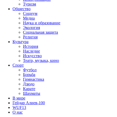
Туризм
Общество
Социум
Медиа
Наука и образование
Экология
Социальная защита
Религия
Культура
История
Наследие
Искусство
Театр, музыка, кино
Спорт
Футбол
Борьба
Гимнастика
Дзюдо
Карате
Шахматы
В мире
Гейдар Алиев-100
WUF13
О нас