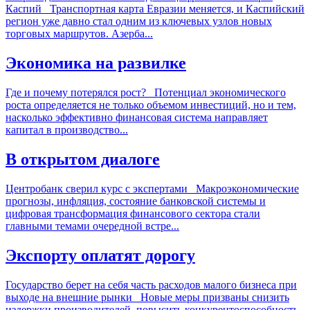
Каспий Транспортная карта Евразии меняется, и Каспийский
регион уже давно стал одним из ключевых узлов новых
торговых маршрутов. Азерба...
Экономика на развилке
Где и почему потерялся рост? Потенциал экономического
роста определяется не только объемом инвестиций, но и тем,
насколько эффективно финансовая система направляет
капитал в производство...
В открытом диалоге
Центробанк сверил курс с экспертами Макроэкономические
прогнозы, инфляция, состояние банковской системы и
цифровая трансформация финансового сектора стали
главными темами очередной встре...
Экспорту оплатят дорогу
Государство берет на себя часть расходов малого бизнеса при
выходе на внешние рынки Новые меры призваны снизить
издержки производителей, повысить конкурентоспособность