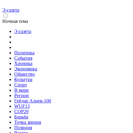
Э-газета
Ночная тема
Э-газета
Политика
События
Хроника
Экономика
Общество
Культура
Спорт
В мире
Регион
Гейдар Алиев-100
WUF13
COP29
Борьба
Точка зрения
Позиция
Взгляд