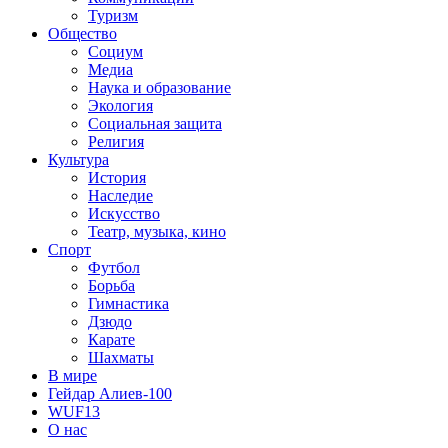
Туризм
Общество
Социум
Медиа
Наука и образование
Экология
Социальная защита
Религия
Культура
История
Наследие
Искусство
Театр, музыка, кино
Спорт
Футбол
Борьба
Гимнастика
Дзюдо
Карате
Шахматы
В мире
Гейдар Алиев-100
WUF13
О нас