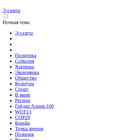
Э-газета
Ночная тема
Э-газета
Политика
События
Хроника
Экономика
Общество
Культура
Спорт
В мире
Регион
Гейдар Алиев-100
WUF13
COP29
Борьба
Точка зрения
Позиция
Взгляд