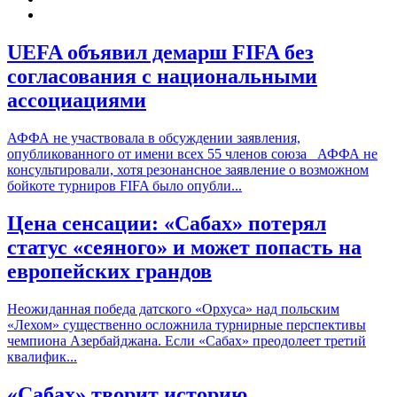
UEFA объявил демарш
FIFA
без
согласования с национальными
ассоциациями
АФФА не участвовала в обсуждении заявления,
опубликованного от имени всех 55 членов союза АФФА не
консультировали, хотя резонансное заявление о возможном
бойкоте турниров FIFA было опубли...
Цена сенсации: «Сабах» потерял
статус «сеяного» и может попасть на
европейских грандов
Неожиданная победа датского «Орхуса» над польским
«Лехом» существенно осложнила турнирные перспективы
чемпиона Азербайджана. Если «Сабах» преодолеет третий
квалифик...
«Сабах» творит историю