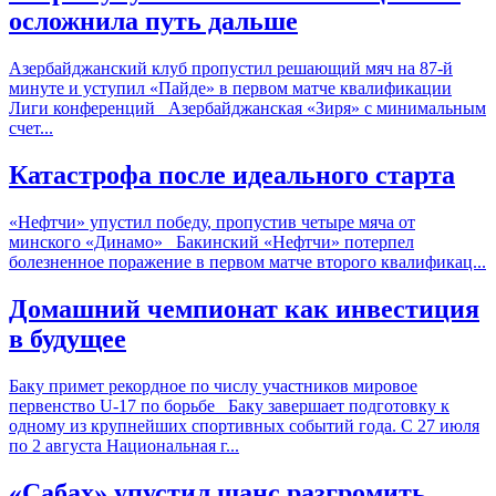
осложнила путь дальше
Азербайджанский клуб пропустил решающий мяч на 87-й
минуте и уступил «Пайде» в первом матче квалификации
Лиги конференций Азербайджанская «Зиря» с минимальным
счет...
Катастрофа после идеального старта
«Нефтчи» упустил победу, пропустив четыре мяча от
минского «Динамо» Бакинский «Нефтчи» потерпел
болезненное поражение в первом матче второго квалификац...
Домашний чемпионат как инвестиция
в будущее
Баку примет рекордное по числу участников мировое
первенство U-17 по борьбе Баку завершает подготовку к
одному из крупнейших спортивных событий года. С 27 июля
по 2 августа Национальная г...
«Сабах» упустил шанс разгромить