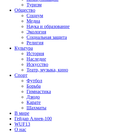
Туризм
Общество
Социум
Медиа
Наука и образование
Экология
Социальная защита
Религия
Культура
История
Наследие
Искусство
Театр, музыка, кино
Спорт
Футбол
Борьба
Гимнастика
Дзюдо
Карате
Шахматы
В мире
Гейдар Алиев-100
WUF13
О нас