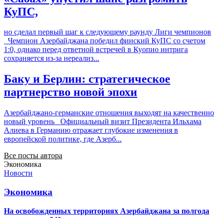
КуПС,
но сделал первый шаг к следующему раунду Лиги чемпионов
Чемпион Азербайджана победил финский КуПС со счетом
1:0, однако перед ответной встречей в Куопио интрига
сохраняется из-за нереализ...
Баку и Берлин: стратегическое
партнерство новой эпохи
Азербайджано-германские отношения выходят на качественно
новый уровень Официальный визит Президента Ильхама
Алиева в Германию отражает глубокие изменения в
европейской политике, где Азерб...
Все посты автора
Экономика
Новости
Экономика
На освобожденных территориях Азербайджана за полгода