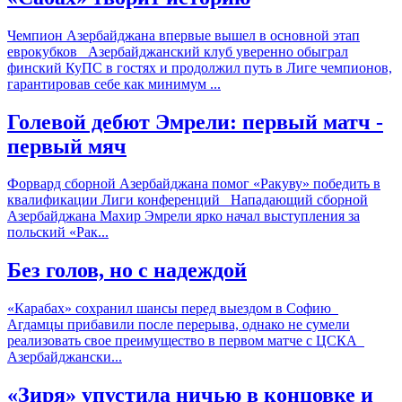
Чемпион Азербайджана впервые вышел в основной этап
еврокубков Азербайджанский клуб уверенно обыграл
финский КуПС в гостях и продолжил путь в Лиге чемпионов,
гарантировав себе как минимум ...
Голевой дебют Эмрели: первый матч -
первый мяч
Форвард сборной Азербайджана помог «Ракуву» победить в
квалификации Лиги конференций Нападающий сборной
Азербайджана Махир Эмрели ярко начал выступления за
польский «Рак...
Без голов, но с надеждой
«Карабах» сохранил шансы перед выездом в Софию
Агдамцы прибавили после перерыва, однако не сумели
реализовать свое преимущество в первом матче с ЦСКА
Азербайджански...
«Зиря» упустила ничью в концовке и