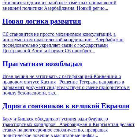
становится одним из наиболее заметных направлений
внешней политики Азербайджана. Новый регио...
Новая логика развития
С6 становится не просто механизмом консультаций, а
инструментом практической координации Азербайджан
последовательно укрепляет связи с государствами
Центральной Азии, а формат С6 приобрет...
Прагматизм возобладал
Иран решил не затягивать с ратификацией Конвенции о
правовом статусе Каспия Решение Тегерана направить в
парламент документ свидетельствует о смене приоритетов в
пользу безопасности, эко...
Дорога союзников к великой Евразии
Баку и Бишкек объединяют усилия ради будущего
транспортных коридоров Азербайджан и Кыргызстан делают
ставку на долгосрочное союзничество, превращая
политическое доверие в масштабные инфра...