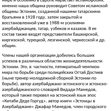
мире и особенно в Европе нарастает исламофобия,
именно наша община руководит Советом исламской
общины Эстонии, созданной нашими татарскими
братьями в 1928 году, затем закрытой и
восстановленной уже в 1988-м усилиями
азербайджанцев, татар, узбеков и казахов. В ее
состав также входят представители башкирской,
киргизской, турецкой, лезгинской, черкесской и др.
общин.
Члены нашей организации добились больших
успехов в различных областях жизнедеятельности
Эстонии. Это, в частности, пятикратный чемпион
мира по борьбе среди полицейских Огтай Достиев
(ныне тренер молодежной сборной Эстонии по
борьбе), автор азербайджано-эстонского и эстонско-
азербайджанского словарей Видади Мамедов,
который также перевел на эстонский язык эпос
«Китаби Деде Горгуд», автор книги «Эстонцы в
Азербайджане» Джафар Мамедов, член городского