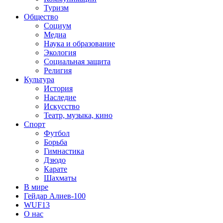
Туризм
Общество
Социум
Медиа
Наука и образование
Экология
Социальная защита
Религия
Культура
История
Наследие
Искусство
Театр, музыка, кино
Спорт
Футбол
Борьба
Гимнастика
Дзюдо
Карате
Шахматы
В мире
Гейдар Алиев-100
WUF13
О нас