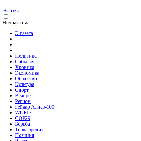
Э-газета
Ночная тема
Э-газета
Политика
События
Хроника
Экономика
Общество
Культура
Спорт
В мире
Регион
Гейдар Алиев-100
WUF13
COP29
Борьба
Точка зрения
Позиция
Взгляд