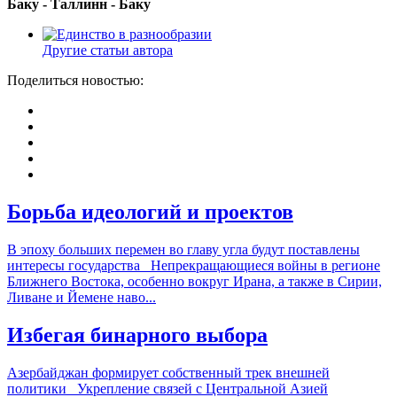
Баку - Таллинн - Баку
Другие статьи автора
Поделиться новостью:
Борьба идеологий и проектов
В эпоху больших перемен во главу угла будут поставлены
интересы государства Непрекращающиеся войны в регионе
Ближнего Востока, особенно вокруг Ирана, а также в Сирии,
Ливане и Йемене наво...
Избегая бинарного выбора
Азербайджан формирует собственный трек внешней
политики Укрепление связей с Центральной Азией