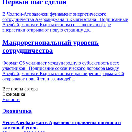
Первый шаг сделан
В Чолпон-Ате заложен фундамент энергетического
сотрудничества Азербайджана и Кыргызстана Подписанные
Азербайджаном и Кыргызстаном соглашения в сфере
энергетики открывают новую страницу дв...
Макрорегиональный уровень
сотрудничества
Формат С6 усиливает международную субъектность всех
участников Подписание союзнического договора между
Азербайджаном и Кыргызстаном и расширение формата С6
открывают новый этап взаимодей...
Все посты автора
Экономика
Новости
Экономика
Через Азербайджан в Армению отправлены пшеница и
каменный уголь