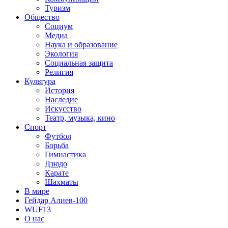
Туризм
Общество
Социум
Медиа
Наука и образование
Экология
Социальная защита
Религия
Культура
История
Наследие
Искусство
Театр, музыка, кино
Спорт
Футбол
Борьба
Гимнастика
Дзюдо
Карате
Шахматы
В мире
Гейдар Алиев-100
WUF13
О нас