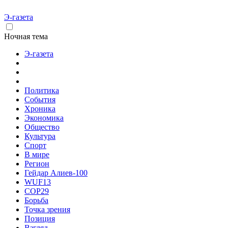
Э-газета
Ночная тема
Э-газета
Политика
События
Хроника
Экономика
Общество
Культура
Спорт
В мире
Регион
Гейдар Алиев-100
WUF13
COP29
Борьба
Точка зрения
Позиция
Взгляд