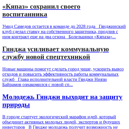
«Кяпаз» сохранил своего
воспитанника
Умид Самедов остается в команде до 2028 года Гянджинский
клуб сделал ставку на собственного защитника, продлив с
ним контракт еще на два сезона Болельщики «Кяпаза»...
Гянджа усиливает коммунальную
службу новой спецтехникой
Новые машины помогут сделать город чище, ускорить вывоз
отходов и повысить эффективность работы коммунальных
служб Глава исполнительной власти Гянджи Ниязи
Байрамов ознакомился с новой сп...
Молодежь Гянджи выходит на защиту
природы
В городе стартует экологический марафон идей, который
объединит активных молодых людей, экспертов и будущих
инвесторов В Гяндже молодежь получит возможность не