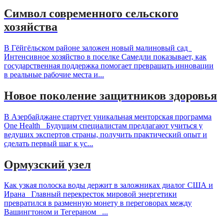
Символ современного сельского
хозяйства
В Гёйгёльском районе заложен новый малиновый сад
Интенсивное хозяйство в поселке Самедли показывает, как
государственная поддержка помогает превращать инновации
в реальные рабочие места и...
Новое поколение защитников здоровья
В Азербайджане стартует уникальная менторская программа
One Health Будущим специалистам предлагают учиться у
ведущих экспертов страны, получить практический опыт и
сделать первый шаг к ус...
Ормузский узел
Как узкая полоска воды держит в заложниках диалог США и
Ирана Главный перекресток мировой энергетики
превратился в разменную монету в переговорах между
Вашингтоном и Тегераном ...