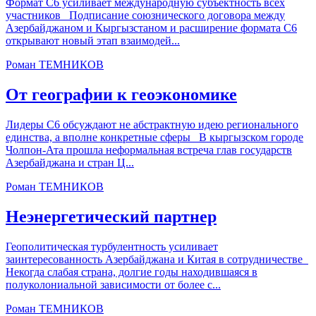
Формат С6 усиливает международную субъектность всех
участников Подписание союзнического договора между
Азербайджаном и Кыргызстаном и расширение формата С6
открывают новый этап взаимодей...
Роман ТЕМНИКОВ
От географии к геоэкономике
Лидеры С6 обсуждают не абстрактную идею регионального
единства, а вполне конкретные сферы В кыргызском городе
Чолпон-Ата прошла неформальная встреча глав государств
Азербайджана и стран Ц...
Роман ТЕМНИКОВ
Неэнергетический партнер
Геополитическая турбулентность усиливает
заинтересованность Азербайджана и Китая в сотрудничестве
Некогда слабая страна, долгие годы находившаяся в
полуколониальной зависимости от более с...
Роман ТЕМНИКОВ