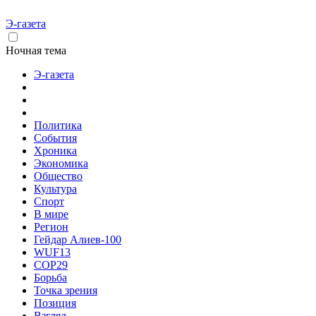
Э-газета
Ночная тема
Э-газета
Политика
События
Хроника
Экономика
Общество
Культура
Спорт
В мире
Регион
Гейдар Алиев-100
WUF13
COP29
Борьба
Точка зрения
Позиция
Взгляд