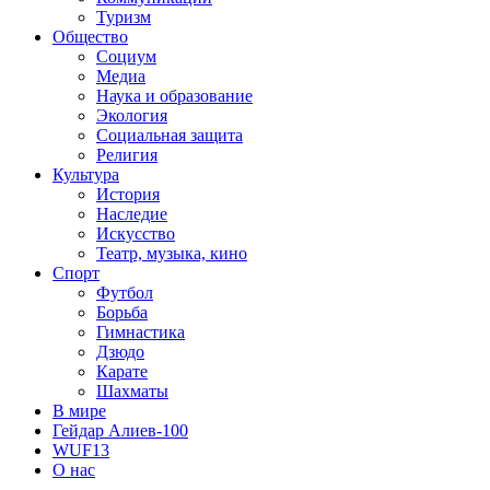
Туризм
Общество
Социум
Медиа
Наука и образование
Экология
Социальная защита
Религия
Культура
История
Наследие
Искусство
Театр, музыка, кино
Спорт
Футбол
Борьба
Гимнастика
Дзюдо
Карате
Шахматы
В мире
Гейдар Алиев-100
WUF13
О нас