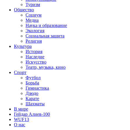
Туризм
Общество
Социум
Медиа
Наука и образование
Экология
Социальная защита
Религия
Культура
История
Наследие
Искусство
Театр, музыка, кино
Спорт
Футбол
Борьба
Гимнастика
Дзюдо
Карате
Шахматы
В мире
Гейдар Алиев-100
WUF13
О нас