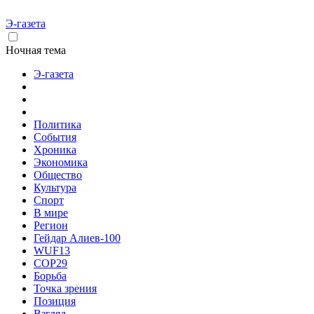
Э-газета
Ночная тема
Э-газета
Политика
События
Хроника
Экономика
Общество
Культура
Спорт
В мире
Регион
Гейдар Алиев-100
WUF13
COP29
Борьба
Точка зрения
Позиция
Взгляд