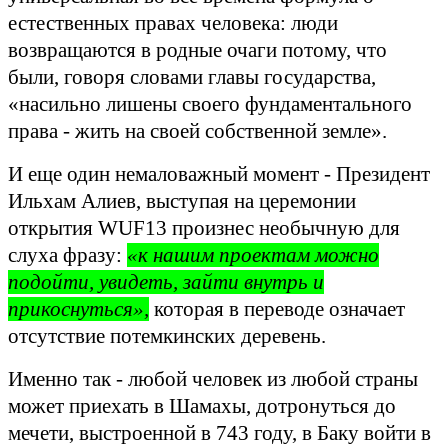
естественных правах человека: люди
возвращаются в родные очаги потому, что
были, говоря словами главы государства,
«насильно лишены своего фундаментального
права - жить на своей собственной земле».
И еще один немаловажный момент - Президент
Ильхам Алиев, выступая на церемонии
открытия WUF13 произнес необычную для
слуха фразу:
«к нашим проектам можно
подойти, увидеть, зайти внутрь и
прикоснуться»,
которая в переводе означает
отсутствие потемкинских деревень.
Именно так - любой человек из любой страны
может приехать в Шамахы, дотронуться до
мечети, выстроенной в 743 году, в Баку войти в