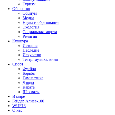
Туризм
Общество
Социум
Медиа
Наука и образование
Экология
Социальная защита
Религия
Культура
История
Наследие
Искусство
Театр, музыка, кино
Спорт
Футбол
Борьба
Гимнастика
Дзюдо
Карате
Шахматы
В мире
Гейдар Алиев-100
WUF13
О нас