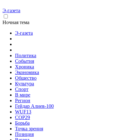
Э-газета
Ночная тема
Э-газета
Политика
События
Хроника
Экономика
Общество
Культура
Спорт
В мире
Регион
Гейдар Алиев-100
WUF13
COP29
Борьба
Точка зрения
Позиция
Взгляд