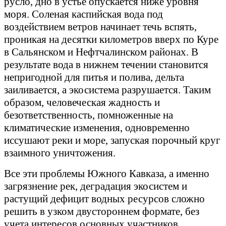
русло, дно в устье опускается ниже уровня
моря. Соленая каспийская вода под
воздействием ветров начинает течь вспять,
проникая на десятки километров вверх по Куре
в Сальянском и Нефтчалинском районах. В
результате вода в нижнем течении становится
непригодной для питья и полива, дельта
заиливается, а экосистема разрушается. Таким
образом, человеческая жадность и
безответственность, помноженные на
климатические изменения, одновременно
иссушают реки и море, запуская порочный круг
взаимного уничтожения.
Все эти проблемы Южного Кавказа, а именно
загрязнение рек, деградация экосистем и
растущий дефицит водных ресурсов сложно
решить в узком двустороннем формате, без
учета интересов основных участников