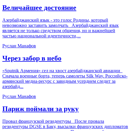
Величайшее достояние
Азербайджанский язык - это голос Родины, который
невозможно заставить замолчать Азербайджанский язык
является не только средством общения, но и важнейшей
частью национальной идентичности,...
Руслан Манафов
Через забор в небо
«Sputnik Армения» сел на хвост азербайджанской авиации
Сначала военные борта, теперь самолеты Silk Way. Российско-
армянский медиа-ресурс с завидным усердием следит за
азербайд...
Руслан Манафов
Париж поймали за руку
Провал французской резидентуры После провала
резидентуры DGSE в Баку, высылки французских дипломатов