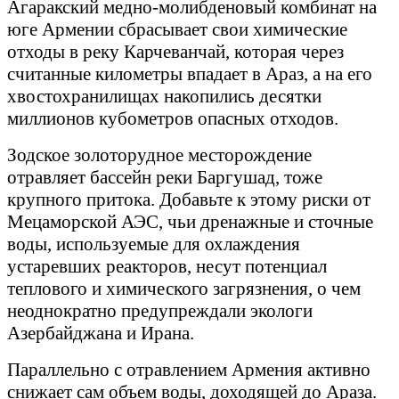
Агаракский медно-молибденовый комбинат на
юге Армении сбрасывает свои химические
отходы в реку Карчеванчай, которая через
считанные километры впадает в Араз, а на его
хвостохранилищах накопились десятки
миллионов кубометров опасных отходов.
Зодское золоторудное месторождение
отравляет бассейн реки Баргушад, тоже
крупного притока. Добавьте к этому риски от
Мецаморской АЭС, чьи дренажные и сточные
воды, используемые для охлаждения
устаревших реакторов, несут потенциал
теплового и химического загрязнения, о чем
неоднократно предупреждали экологи
Азербайджана и Ирана.
Параллельно с отравлением Армения активно
снижает сам объем воды, доходящей до Араза.