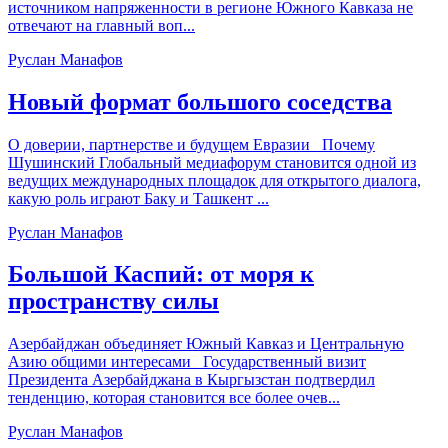
источником напряженности в регионе Южного Кавказа не
отвечают на главный воп...
Руслан Манафов
Новый формат большого соседства
О доверии, партнерстве и будущем Евразии Почему
Шушинский Глобальный медиафорум становится одной из
ведущих международных площадок для открытого диалога,
какую роль играют Баку и Ташкент ...
Руслан Манафов
Большой Каспий: от моря к
пространству силы
Азербайджан объединяет Южный Кавказ и Центральную
Азию общими интересами Государственный визит
Президента Азербайджана в Кыргызстан подтвердил
тенденцию, которая становится все более очев...
Руслан Манафов