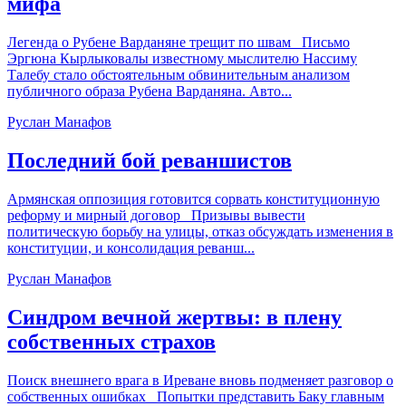
мифа
Легенда о Рубене Варданяне трещит по швам Письмо
Эргюна Кырлыковалы известному мыслителю Нассиму
Талебу стало обстоятельным обвинительным анализом
публичного образа Рубена Варданяна. Авто...
Руслан Манафов
Последний бой реваншистов
Армянская оппозиция готовится сорвать конституционную
реформу и мирный договор Призывы вывести
политическую борьбу на улицы, отказ обсуждать изменения в
конституции, и консолидация реванш...
Руслан Манафов
Синдром вечной жертвы: в плену
собственных страхов
Поиск внешнего врага в Иреване вновь подменяет разговор о
собственных ошибках Попытки представить Баку главным