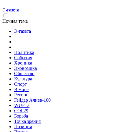
Э-газета
Ночная тема
Э-газета
Политика
События
Хроника
Экономика
Общество
Культура
Спорт
В мире
Регион
Гейдар Алиев-100
WUF13
COP29
Борьба
Точка зрения
Позиция
Взгляд