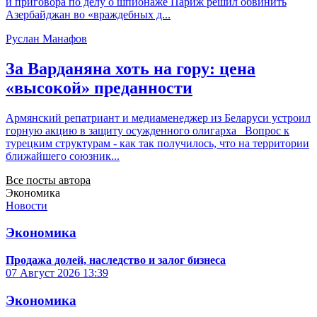
и приговора по делу о шпионаже Париж решил обвинить
Азербайджан во «враждебных д...
Руслан Манафов
За Варданяна хоть на гору: цена
«высокой» преданности
Армянский репатриант и медиаменеджер из Беларуси устроил
горную акцию в защиту осужденного олигарха Вопрос к
турецким структурам - как так получилось, что на территории
ближайшего союзник...
Все посты автора
Экономика
Новости
Экономика
Продажа долей, наследство и залог бизнеса
07 Август 2026
13:39
Экономика