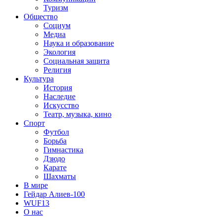
Туризм
Общество
Социум
Медиа
Наука и образование
Экология
Социальная защита
Религия
Культура
История
Наследие
Искусство
Театр, музыка, кино
Спорт
Футбол
Борьба
Гимнастика
Дзюдо
Карате
Шахматы
В мире
Гейдар Алиев-100
WUF13
О нас