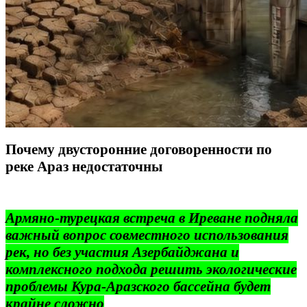
Почему двусторонние договоренности по
реке Араз недостаточны
Армяно-турецкая встреча в Иреване подняла
важный вопрос совместного использования
рек, но без участия Азербайджана и
комплексного подхода решить экологические
проблемы Кура-Аразского бассейна будет
крайне сложно