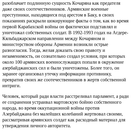
разоблачает подлинную сущность Кочаряна как предателя
даже своих соотечественников. Армянские военные
преступники, находящиеся под арестом в Баку, в своих
показаниях раскрыли шокирующие факты о том, как во время
первой Карабахской войны он фактически подставлял и
уничтожал собственных солдат. В 1992-1993 годах на Агдере-
Кяльбаджарском направлении между Кочаряном и
министерством обороны Армении возникли острые
разногласия. Тогда, желая доказать свою правоту и
незаменимость, он сознательно создал условия, при которых
около 100 армянских военнослужащих попали в окружение
азербайджанских сил и были уничтожены. Более того, он
заранее организовал утечку информации противнику,
превратив своих же соотечественников в жертв собственной
интриги.
Человек, который ради власти расстреливал парламент, а ради
ее сохранения устраивал мартовскую бойню собственного
народа, во время оккупационной войны против
Азербайджана без малейших колебаний жертвовал своими,
рассматривая армянских солдат как расходный материал для
утверждения личного авторитета.