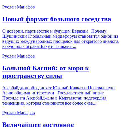
Руслан Манафов
Новый формат большого соседства
О доверии, партнерстве и будущем Евразии Почему
Шушинский Глобальный медиафорум становится одной из
ведущих международных площадок для открытого диалога,
какую роль играют Баку и Ташкент ...
Руслан Манафов
Большой Каспий: от моря к
пространству силы
Азербайджан объединяет Южный Кавказ и Центральную
Азию общими интересами Государственный визит
Президента Азербайджана в Кыргызстан подтвердил
тенденцию, которая становится все более очев...
Руслан Манафов
Величайшее достояние