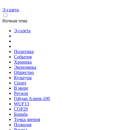
Э-газета
Ночная тема
Э-газета
Политика
События
Хроника
Экономика
Общество
Культура
Спорт
В мире
Регион
Гейдар Алиев-100
WUF13
COP29
Борьба
Точка зрения
Позиция
Взгляд