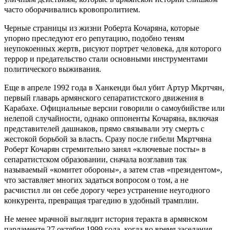
часто оборачивались кровопролитием.
Черные страницы из жизни Роберта Кочаряна, которые
упорно преследуют его репутацию, подобно теням
неупокоенных жертв, рисуют портрет человека, для которого
террор и предательство стали основными инструментами
политического выживания.
Еще в апреле 1992 года в Ханкенди был убит Артур Мкртчян,
первый главарь армянского сепаратистского движения в
Карабахе. Официальные версии говорили о самоубийстве или
нелепой случайности, однако оппоненты Кочаряна, включая
представителей дашнаков, прямо связывали эту смерть с
жестокой борьбой за власть. Сразу после гибели Мкртчяна
Роберт Кочарян стремительно занял «ключевые посты» в
сепаратистском образовании, сначала возглавив так
называемый «комитет обороны», а затем став «президентом»,
что заставляет многих задаться вопросом о том, а не
расчистил ли он себе дорогу через устранение неугодного
конкурента, превращая трагедию в удобный трамплин.
Не менее мрачной выглядит история теракта в армянском
парламенте 27 октября 1999 года, когда во время заседания