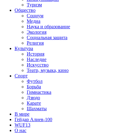
Туризм
Общество
Социум
Медиа
Наука и образование
Экология
Социальная защита
Религия
Культура
История
Наследие
Искусство
Театр, музыка, кино
Спорт
Футбол
Борьба
Гимнастика
Дзюдо
Карате
Шахматы
В мире
Гейдар Алиев-100
WUF13
О нас