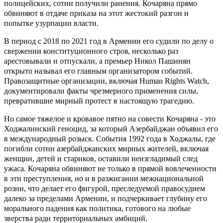
полицейских, сотни получили ранения. Кочаряна прямо
обвиняют в отдаче приказа на этот жестокий разгон и
попытке узурпации власти.
В период с 2018 по 2021 год в Армении его судили по делу о
свержении конституционного строя, несколько раз
арестовывали и отпускали, а премьер Никол Пашинян
открыто называл его главным организатором событий.
Правозащитные организации, включая Human Rights Watch,
документировали факты чрезмерного применения силы,
превратившие мирный протест в настоящую трагедию.
Но самое тяжелое и кровавое пятно на совести Кочаряна - это
Ходжалинский геноцид, за который Азербайджан объявил его
в международный розыск. События 1992 года в Ходжалы, где
погибли сотни азербайджанских мирных жителей, включая
женщин, детей и стариков, оставили неизгладимый след
ужаса. Кочаряна обвиняют не только в прямой вовлеченности
в эти преступления, но и в разжигании межнациональной
розни, что делает его фигурой, преследуемой правосудием
далеко за пределами Армении, и подчеркивает глубину его
морального падения как политика, готового на любые
зверства ради территориальных амбиций.