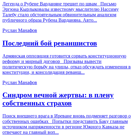
Легенда о Рубене Варданяне трещит по швам Письмо
Эргюна Кырлыковалы известному мыслителю Нассиму
Талебу стало обстоятельным обвинительным анализом
публичного образа Рубена Варданяна. Авто...
Руслан Манафов
Последний бой реваншистов
Армянская оппозиция готовится сорвать конституционную
реформу и мирный договор Призывы вывести
политическую борьбу на улицы, отказ обсуждать изменения в
конституции, и консолидация реванш...
Руслан Манафов
Синдром вечной жертвы: в плену
собственных страхов
Поиск внешнего врага в Иреване вновь подменяет разговор о
собственных ошибках Попытки представить Баку главным
источником напряженности в регионе Южного Кавказа не
отвечают на главный воп...