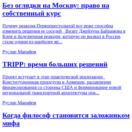
Без оглядки на Москву: право на
собственный курс
Почему реакция Первопрестольной все реже способна
изменить решения ее соседей Визит Джейхуна Байрамова в
Киев и болезненная реакция, которую он вызвал в России,
стали одним из наиболее яр...
Руслан Манафов
TRIPP: время больших решений
Проект вступает в этап практической реализации
Конституционная процедура в Армении, расширение
финансирования со стороны США и формирование новой
региональной транспортной архитектуры пок...
Руслан Манафов
Когда философ становится заложником
мифа