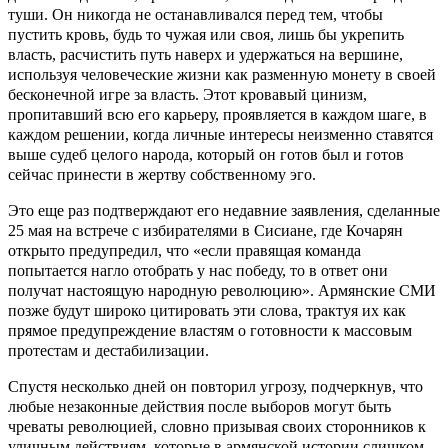
туши. Он никогда не останавливался перед тем, чтобы
пустить кровь, будь то чужая или своя, лишь бы укрепить
власть, расчистить путь наверх и удержаться на вершине,
используя человеческие жизни как разменную монету в своей
бесконечной игре за власть. Этот кровавый цинизм,
пропитавший всю его карьеру, проявляется в каждом шаге, в
каждом решении, когда личные интересы неизменно ставятся
выше судеб целого народа, который он готов был и готов
сейчас принести в жертву собственному эго.
Это еще раз подтверждают его недавние заявления, сделанные
25 мая на встрече с избирателями в Сисиане, где Кочарян
открыто предупредил, что «если правящая команда
попытается нагло отобрать у нас победу, то в ответ они
получат настоящую народную революцию». Армянские СМИ
позже будут широко цитировать эти слова, трактуя их как
прямое предупреждение властям о готовности к массовым
протестам и дестабилизации.
Спустя несколько дней он повторил угрозу, подчеркнув, что
любые незаконные действия после выборов могут быть
чреваты революцией, словно призывая своих сторонников к
уличным действиям, которые в армянской истории слишком