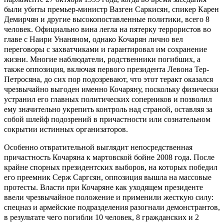
были убиты премьер-министр Вазген Саркисян, спикер Карен
Демирчян и другие высокопоставленные политики, всего 8
человек. Официально вина легла на пятерку террористов во
главе с Наири Унаняном, однако Кочарян лично вел
переговоры с захватчиками и гарантировал им сохранение
жизни. Многие наблюдатели, родственники погибших, а
также оппозиция, включая первого президента Левона Тер-
Петросяна, до сих пор подозревают, что этот теракт оказался
чрезвычайно выгоден именно Кочаряну, поскольку физически
устранил его главных политических соперников и позволил
ему значительно укрепить контроль над страной, оставляя за
собой шлейф подозрений в причастности или сознательном
сокрытии истинных организаторов.
Особенно отвратительной выглядит непосредственная
причастность Кочаряна к мартовской бойне 2008 года. После
крайне спорных президентских выборов, на которых победил
его преемник Серж Саргсян, оппозиция вышла на массовые
протесты. Власти при Кочаряне как уходящем президенте
ввели чрезвычайное положение и применили жесткую силу:
спецназ и армейские подразделения разогнали демонстрантов,
в результате чего погибли 10 человек, 8 гражданских и 2