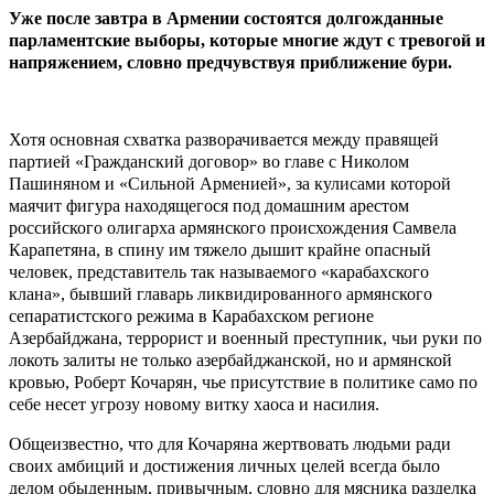
Уже после завтра в Армении состоятся долгожданные
парламентские выборы, которые многие ждут с тревогой и
напряжением, словно предчувствуя приближение бури.
Хотя основная схватка разворачивается между правящей
партией «Гражданский договор» во главе с Николом
Пашиняном и «Сильной Арменией», за кулисами которой
маячит фигура находящегося под домашним арестом
российского олигарха армянского происхождения Самвела
Карапетяна, в спину им тяжело дышит крайне опасный
человек, представитель так называемого «карабахского
клана», бывший главарь ликвидированного армянского
сепаратистского режима в Карабахском регионе
Азербайджана, террорист и военный преступник, чьи руки по
локоть залиты не только азербайджанской, но и армянской
кровью, Роберт Кочарян, чье присутствие в политике само по
себе несет угрозу новому витку хаоса и насилия.
Общеизвестно, что для Кочаряна жертвовать людьми ради
своих амбиций и достижения личных целей всегда было
делом обыденным, привычным, словно для мясника разделка