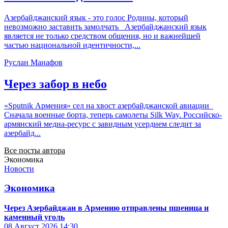
Азербайджанский язык - это голос Родины, который
невозможно заставить замолчать Азербайджанский язык
является не только средством общения, но и важнейшей
частью национальной идентичности,...
Руслан Манафов
Через забор в небо
«Sputnik Армения» сел на хвост азербайджанской авиации
Сначала военные борта, теперь самолеты Silk Way. Российско-
армянский медиа-ресурс с завидным усердием следит за
азербайд...
Все посты автора
Экономика
Новости
Экономика
Через Азербайджан в Армению отправлены пшеница и
каменный уголь
08 Август 2026
14:30