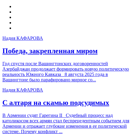
Надия КАФАРОВА
Победа, закрепленная миром
Год спустя после Вашингтонских договоренностей
Азербайджан продолжает формировать новую политическую
реальность Южного Кавказа 8 августа 2025 года в
Вашингтоне было парафировано мирное со...
Надия КАФАРОВА
С алтаря на скамью подсудимых
В Армении судят Гарегина II Судебный процесс над
католикосом всех армян стал беспрецедентным событием для
Армении и отражает глубокие изменения в ее политической
системе. Почему конфликт ...