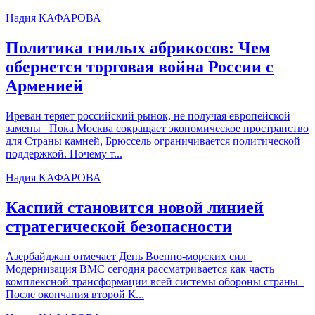
Надия КАФАРОВА
Политика гнилых абрикосов:
Чем
обернется торговая война России с
Арменией
Иреван теряет российский рынок, не получая европейской
замены Пока Москва сокращает экономическое пространство
для Страны камней, Брюссель ограничивается политической
поддержкой. Почему т...
Надия КАФАРОВА
Каспий становится новой линией
стратегической безопасности
Азербайджан отмечает День Военно-морских сил
Модернизация ВМС сегодня рассматривается как часть
комплексной трансформации всей системы обороны страны
После окончания второй К...