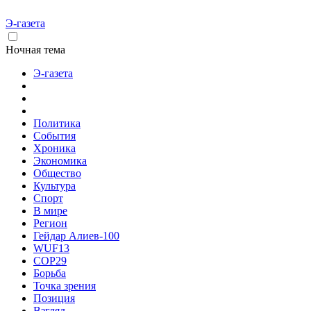
Э-газета
Ночная тема
Э-газета
Политика
События
Хроника
Экономика
Общество
Культура
Спорт
В мире
Регион
Гейдар Алиев-100
WUF13
COP29
Борьба
Точка зрения
Позиция
Взгляд