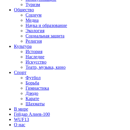
Туризм
Общество
Социум
Медиа
Наука и образование
Экология
Социальная защита
Религия
Культура
История
Наследие
Искусство
Театр, музыка, кино
Спорт
Футбол
Борьба
Гимнастика
Дзюдо
Карате
Шахматы
В мире
Гейдар Алиев-100
WUF13
О нас