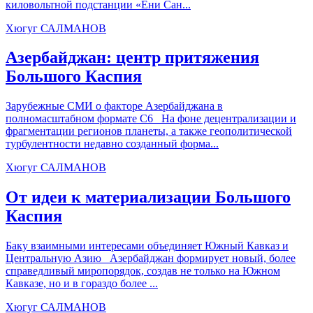
киловольтной подстанции «Ени Сан...
Хюгуг САЛМАНОВ
Азербайджан: центр притяжения
Большого Каспия
Зарубежные СМИ о факторе Азербайджана в
полномасштабном формате С6 На фоне децентрализации и
фрагментации регионов планеты, а также геополитической
турбулентности недавно созданный форма...
Хюгуг САЛМАНОВ
От идеи к материализации Большого
Каспия
Баку взаимными интересами объединяет Южный Кавказ и
Центральную Азию Азербайджан формирует новый, более
справедливый миропорядок, создав не только на Южном
Кавказе, но и в гораздо более ...
Хюгуг САЛМАНОВ