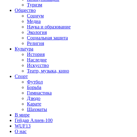
Туризм
Общество
Социум
Медиа
Наука и образование
Экология
Социальная защита
Религия
Культура
История
Наследие
Искусство
Театр, музыка, кино
Спорт
Футбол
Борьба
Гимнастика
Дзюдо
Карате
Шахматы
В мире
Гейдар Алиев-100
WUF13
О нас