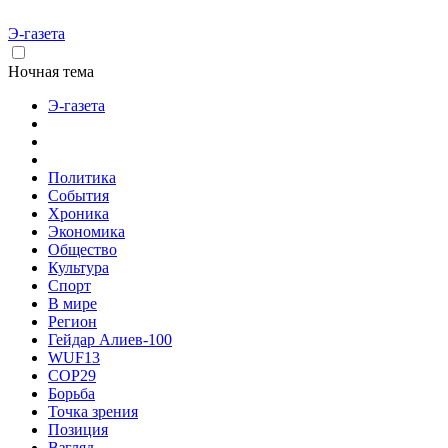
Э-газета
Ночная тема
Э-газета
Политика
События
Хроника
Экономика
Общество
Культура
Спорт
В мире
Регион
Гейдар Алиев-100
WUF13
COP29
Борьба
Точка зрения
Позиция
Взгляд