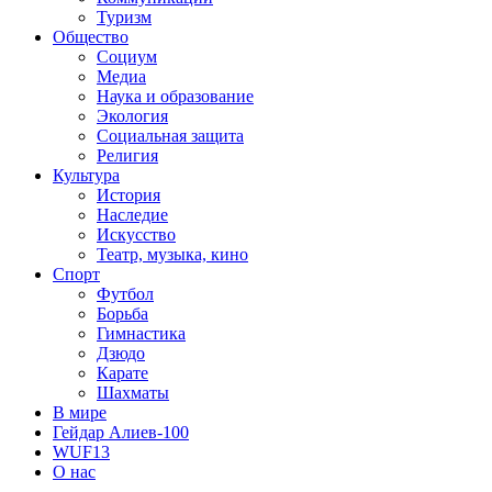
Туризм
Общество
Социум
Медиа
Наука и образование
Экология
Социальная защита
Религия
Культура
История
Наследие
Искусство
Театр, музыка, кино
Спорт
Футбол
Борьба
Гимнастика
Дзюдо
Карате
Шахматы
В мире
Гейдар Алиев-100
WUF13
О нас