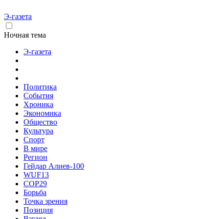
Э-газета
Ночная тема
Э-газета
Политика
События
Хроника
Экономика
Общество
Культура
Спорт
В мире
Регион
Гейдар Алиев-100
WUF13
COP29
Борьба
Точка зрения
Позиция
Взгляд