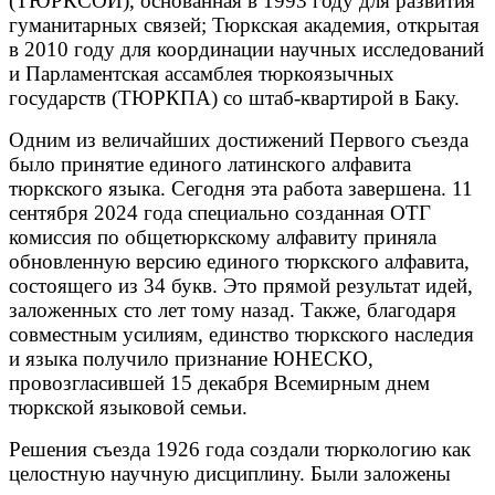
(ТЮРКСОЙ), основанная в 1993 году для развития
гуманитарных связей; Тюркская академия, открытая
в 2010 году для координации научных исследований
и Парламентская ассамблея тюркоязычных
государств (ТЮРКПА) со штаб-квартирой в Баку.
Одним из величайших достижений Первого съезда
было принятие единого латинского алфавита
тюркского языка. Сегодня эта работа завершена. 11
сентября 2024 года специально созданная ОТГ
комиссия по общетюркскому алфавиту приняла
обновленную версию единого тюркского алфавита,
состоящего из 34 букв. Это прямой результат идей,
заложенных сто лет тому назад. Также, благодаря
совместным усилиям, единство тюркского наследия
и языка получило признание ЮНЕСКО,
провозгласившей 15 декабря Всемирным днем
тюркской языковой семьи.
Решения съезда 1926 года создали тюркологию как
целостную научную дисциплину. Были заложены