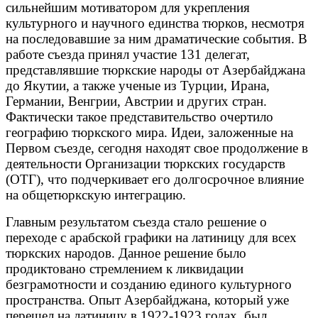
сильнейшим мотиватором для укрепления
культурного и научного единства тюрков, несмотря
на последовавшие за ним драматические события. В
работе съезда принял участие 131 делегат,
представлявшие тюркские народы от Азербайджана
до Якутии, а также ученые из Турции, Ирана,
Германии, Венгрии, Австрии и других стран.
Фактически такое представительство очертило
географию тюркского мира. Идеи, заложенные на
Первом съезде, сегодня находят свое продолжение в
деятельности Организации тюркских государств
(ОТГ), что подчеркивает его долгосрочное влияние
на общетюркскую интеграцию.
Главным результатом съезда стало решение о
переходе с арабской графики на латиницу для всех
тюркских народов. Данное решение было
продиктовано стремлением к ликвидации
безграмотности и созданию единого культурного
пространства. Опыт Азербайджана, который уже
перешел на латиницу в 1922-1923 годах, был