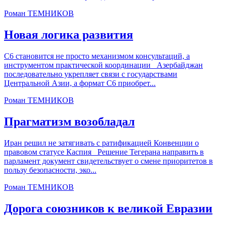
Роман ТЕМНИКОВ
Новая логика развития
С6 становится не просто механизмом консультаций, а
инструментом практической координации Азербайджан
последовательно укрепляет связи с государствами
Центральной Азии, а формат С6 приобрет...
Роман ТЕМНИКОВ
Прагматизм возобладал
Иран решил не затягивать с ратификацией Конвенции о
правовом статусе Каспия Решение Тегерана направить в
парламент документ свидетельствует о смене приоритетов в
пользу безопасности, эко...
Роман ТЕМНИКОВ
Дорога союзников к великой Евразии