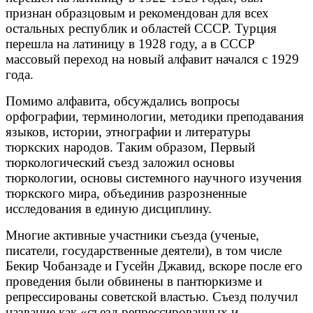
признан образцовым и рекомендован для всех
остальных республик и областей СССР. Турция
перешла на латиницу в 1928 году, а в СССР
массовый переход на новый алфавит начался с 1929
года.
Помимо алфавита, обсуждались вопросы
орфографии, терминологии, методики преподавания
языков, истории, этнографии и литературы
тюркских народов. Таким образом, Первый
тюркологический съезд заложил основы
тюркологии, основы системного научного изучения
тюркского мира, объединив разрозненные
исследования в единую дисциплину.
Многие активные участники съезда (ученые,
писатели, государственные деятели), в том числе
Бекир Чобанзаде и Гусейн Джавид, вскоре после его
проведения были обвинены в пантюркизме и
репрессированы советской властью. Съезд получил
название как «съезд репрессированных и