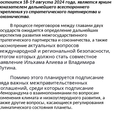
состоится 18-19 августа 2024 года, является ярким
показателем дальнейшего всестороннего
укрепления уз стратегического партнерства и
союзничества
.
В процессе переговоров между главами двух
государств ожидается определение дальнейших
перспектив развития межгосударственного
стратегического партнерства и союзничества, а также
актуальных вопросов
рассмотрение
международной и региональной безопасности,
итогом которых должно стать совместное
заявление Ильхама Алиева и Владимира
Путина.
Помимо этого планируется подписание
ряда важных межправительственных
соглашений, среди которых подписание
Меморандума о взаимопонимании по вопросам
изменения климата и низкоуглеродного развития, а
также другие вопросы, касающиеся регулирования
климатического состояния планеты.