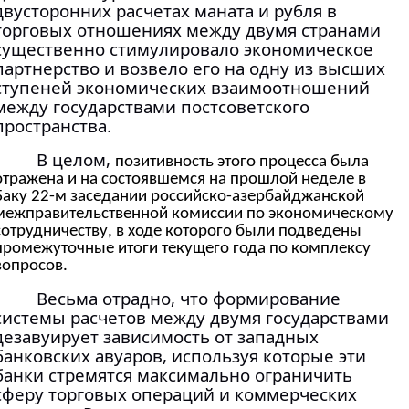
двусторонних расчетах маната и рубля в
торговых отношениях между двумя странами
существенно стимулировало экономическое
партнерство и возвело его на одну из высших
ступеней экономических взаимоотношений
между государствами постсоветского
пространства.
В целом,
позитивность этого процесса была
отражена и на состоявшемся на прошлой неделе в
Баку 22-м заседании российско-азербайджанской
межправительственной комиссии по экономическому
сотрудничеству, в ходе которого были подведены
промежуточные итоги текущего года по комплексу
вопросов.
Весьма отрадно, что формирование
системы расчетов между двумя государствами
дезавуирует зависимость от западных
банковских авуаров, используя которые эти
банки стремятся максимально ограничить
сферу торговых операций и коммерческих