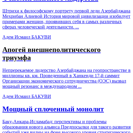
Штрихи к философскому портрету первой леди Азербайджана
Мехрибан Алиевой История мировой цивилизации изобилует
примерами женщин, проявивших себя в самых различных
сферах человеческой деятельности. ...
Адем Исмаил БАКУВИ
Апогей внешнеполитического
триумфа
Непререкаемое лидерство Азербайджана на геопространстве в
миллионы кв. км. Проведенный в Ханкенди 17-й саммит
Организации экономического сотрудничества (ОЭС) вызвал
мощный резонанс в международном ...
Адем Исмаил БАКУВИ
Мощный сплоченный монолит
Баку-Анкара-Исламабад: перспективы и проблемы
образования нового альянса Предпосылки для такого развития
событий уже видны на фоне высокого уровня стратегического