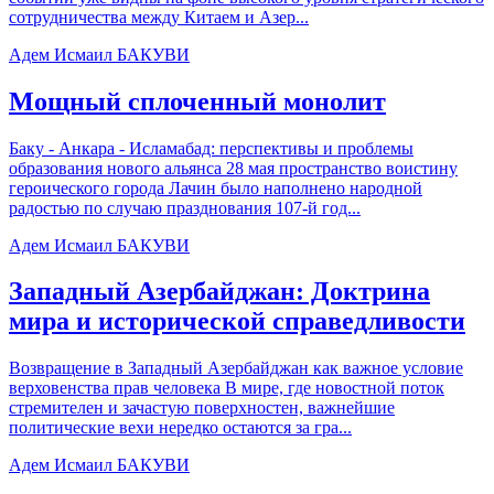
сотрудничества между Китаем и Азер...
Адем Исмаил БАКУВИ
Мощный сплоченный монолит
Баку - Анкара - Исламабад: перспективы и проблемы
образования нового альянса 28 мая пространство воистину
героического города Лачин было наполнено народной
радостью по случаю празднования 107-й год...
Адем Исмаил БАКУВИ
Западный Азербайджан: Доктрина
мира и исторической справедливости
Возвращение в Западный Азербайджан как важное условие
верховенства прав человека В мире, где новостной поток
стремителен и зачастую поверхностен, важнейшие
политические вехи нередко остаются за гра...
Адем Исмаил БАКУВИ