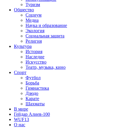
Туризм
Общество
Социум
Медиа
Наука и образование
Экология
Социальная защита
Религия
Культура
История
Наследие
Искусство
Театр, музыка, кино
Спорт
Футбол
Борьба
Гимнастика
Дзюдо
Карате
Шахматы
В мире
Гейдар Алиев-100
WUF13
О нас