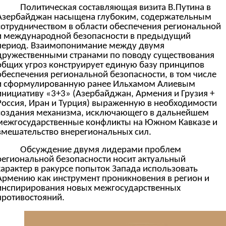
Политическая составляющая визита В.Путина в
Азербайджан насыщена глубоким, содержательным
сотрудничеством в области обеспечения региональной
и международной безопасности в предыдущий
период. Взаимопонимание между двумя
дружественными странами по поводу существования
общих угроз конструирует единую базу принципов
обеспечения региональной безопасности, в том числе
и сформулированную ранее Ильхамом Алиевым
инициативу «3+3» (Азербайджан, Армения и Грузия +
Россия, Иран и Турция) выраженную в необходимости
создания механизма, исключающего в дальнейшем
межгосударственные конфликты на Южном Кавказе и
вмешательство внерегиональных сил.
Обсуждение двумя лидерами проблем
региональной безопасности носит актуальный
характер в ракурсе попыток Запада использовать
Армению как инструмент проникновения в регион и
инспирирования новых межгосударственных
противостояний.