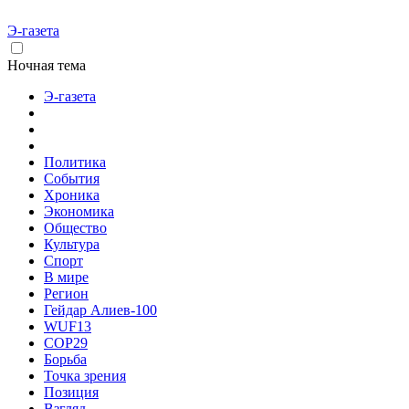
Э-газета
Ночная тема
Э-газета
Политика
События
Хроника
Экономика
Общество
Культура
Спорт
В мире
Регион
Гейдар Алиев-100
WUF13
COP29
Борьба
Точка зрения
Позиция
Взгляд