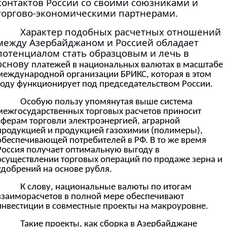
контактов России со своими союзниками и
торгово-экономическими партнерами.
Характер подобных расчетных отношений
между Азербайджаном и Россией обладает
потенциалом стать образцовым и лечь в
основу
платежей в национальных валютах в масштабе
международной организации БРИКС, которая в этом
году функционирует под председательством России.
Особую пользу упомянутая выше система
межгосударственных торговых расчетов приносит
сферам торговли электроэнергией, аграрной
продукцией и продукцией газохимии (полимеры),
обеспечивающей потребителей в РФ. В то же время
Россия получает оптимальную выгоду в
осуществлении торговых операций по продаже зерна и
удобрений на основе рубля.
К слову, национальные валюты по итогам
взаиморасчетов в полной мере обеспечивают
инвестиции в совместные проекты на макроуровне.
Такие проекты, как сборка в Азербайджане