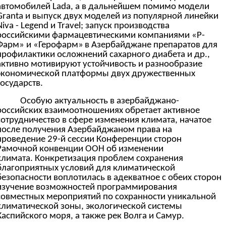
автомобилей Lada, а в дальнейшем помимо модели
Granta и выпуск двух моделей из популярной линейки
Niva - Legend и Travel; запуск производства
российскими фармацевтическими компаниями «Р-
Фарм» и «Герофарм»
в Азербайджане препаратов для
профилактики осложнений сахарного диабета и др.,
активно мотивируют устойчивость и разнообразие
экономической платформы двух дружественных
государств.
Особую актуальность в азербайджано-
российских взаимоотношениях обретает активное
сотрудничество в сфере изменения климата, начатое
после получения Азербайджаном права на
проведение 29-й сессии Конференции сторон
Рамочной конвенции ООН об изменении
климата. Конкретизация проблем сохранения
благоприятных условий для климатической
безопасности воплотилась в адекватное с обеих сторон
изучение возможностей программирования
совместных мероприятий по сохранности уникальной
климатической зоны, экологической системы
Каспийского моря, а также рек Волга и Самур.