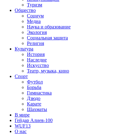
Туризм
Общество
Социум
Медиа
Наука и образование
Экология
Социальная защита
Религия
Культура
История
Наследие
Искусство
Театр, музыка, кино
Спорт
Футбол
Борьба
Гимнастика
Дзюдо
Карате
Шахматы
В мире
Гейдар Алиев-100
WUF13
О нас