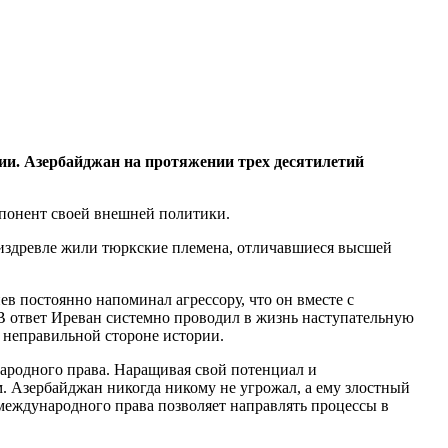
ии. Азербайджан на протяжении трех десятилетий
мпонент своей внешней политики.
 издревле жили тюркские племена, отличавшиеся высшей
 постоянно напоминал агрессору, что он вместе с
 В ответ Иреван системно проводил в жизнь наступательную
а неправильной стороне истории.
народного права. Наращивая свой потенциал и
. Азербайджан никогда никому не угрожал, а ему злостный
 международного права позволяет направлять процессы в