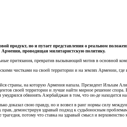
вой продукт, но и путает представления о реальном положен
я Армения, проводящая милитаристскую политику.
льные притязания, превратив вызывающий мотив в основной ко
скими чистками на своей территории и на землях Армении, где
я страны, на которую Армения напала. Президент Ильхам Алиев
центов своей территории и лучше найти мирное решение спора.
 умудрялся обвинять Азербайджан в том, что он-де находится н
ько доказал свою правду, но и возвел в ранг нормы силу между
х прав, демонстрируя здравый подход к судьбоносным проблемам
е трагедия, потому что ставка на здравый смысл и верховенство