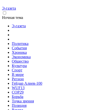
Э-газета
Ночная тема
Э-газета
Политика
События
Хроника
Экономика
Общество
Культура
Спорт
В мире
Регион
Гейдар Алиев-100
WUF13
COP29
Борьба
Точка зрения
Позиция
Взгляд