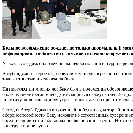
Больное воображение рождает не только анормальный мозго
информировал сообщество о том, как системно вооружаетс
Угрожая соседям, она озвучивала необоснованные территориа
Азербайджан натерпелся, пережив жестокую агрессию с этниче
толерантностью и человеколюбием.
На протяжении многих лет Баку был в положении обороняющейс
соотечественниками никогда не смирится с оккупацией 20 про
политику, диверсифицируя угрозы и шантаж, но при этом еще и
Сегодня Азербайджан заслуженный победитель, который не тол
обороноспособность, Баку исходит из естественных суверенны
сосед неоднократно выставлял необоснованные счета. Но это н
конструктивное русло.